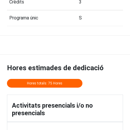
Crèdits
3
Programa únic
S
Hores estimades de dedicació
Hores totals: 75 Hores
Activitats presencials i/o no
presencials