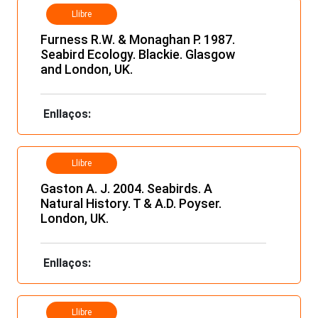
Llibre
Furness R.W. & Monaghan P. 1987.
Seabird Ecology. Blackie. Glasgow
and London, UK.
Enllaços:
Llibre
Gaston A. J. 2004. Seabirds. A
Natural History. T & A.D. Poyser.
London, UK.
Enllaços:
Llibre