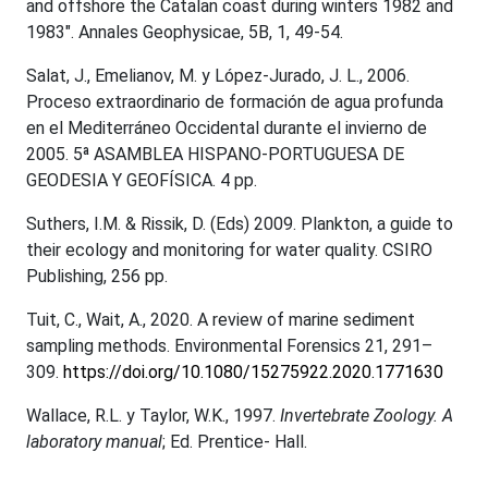
and offshore the Catalan coast during winters 1982 and
1983". Annales Geophysicae, 5B, 1, 49-54.
Salat, J., Emelianov, M. y López-Jurado, J. L., 2006.
Proceso extraordinario de formación de agua profunda
en el Mediterráneo Occidental durante el invierno de
2005. 5ª ASAMBLEA HISPANO-PORTUGUESA DE
GEODESIA Y GEOFÍSICA. 4 pp.
Suthers, I.M. & Rissik, D. (Eds) 2009. Plankton, a guide to
their ecology and monitoring for water quality. CSIRO
Publishing, 256 pp.
Tuit, C., Wait, A., 2020. A review of marine sediment
sampling methods. Environmental Forensics 21, 291–
309.
https://doi.org/10.1080/15275922.2020.1771630
Wallace, R.L. y Taylor, W.K., 1997.
Invertebrate Zoology. A
laboratory manual
; Ed. Prentice- Hall.