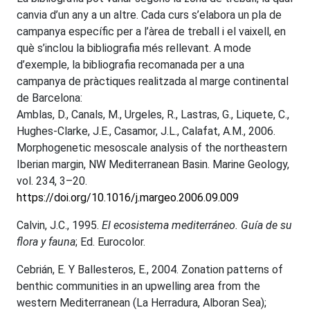
canvia d’un any a un altre. Cada curs s’elabora un pla de
campanya específic per a l’àrea de treball i el vaixell, en
què s’inclou la bibliografia més rellevant. A mode
d’exemple, la bibliografia recomanada per a una
campanya de pràctiques realitzada al marge continental
de Barcelona:
Amblas, D., Canals, M., Urgeles, R., Lastras, G., Liquete, C.,
Hughes-Clarke, J.E., Casamor, J.L., Calafat, A.M., 2006.
Morphogenetic mesoscale analysis of the northeastern
Iberian margin, NW Mediterranean Basin. Marine Geology,
vol. 234, 3–20.
https://doi.org/10.1016/j.margeo.2006.09.009
Calvin, J.C., 1995.
El ecosistema mediterráneo. Guía de su
flora y fauna
; Ed. Eurocolor.
Cebrián, E. Y Ballesteros, E., 2004. Zonation patterns of
benthic communities in an upwelling area from the
western Mediterranean (La Herradura, Alboran Sea);