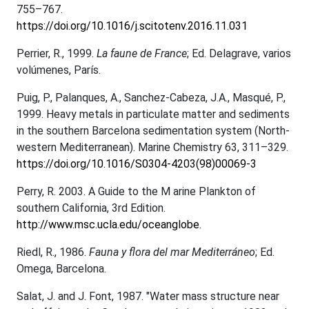
755–767.
https://doi.org/10.1016/j.scitotenv.2016.11.031
Perrier, R., 1999.
La faune de France
; Ed. Delagrave, varios
volúmenes, París.
Puig, P., Palanques, A., Sanchez-Cabeza, J.A., Masqué, P.,
1999. Heavy metals in particulate matter and sediments
in the southern Barcelona sedimentation system (North-
western Mediterranean). Marine Chemistry 63, 311–329.
https://doi.org/10.1016/S0304-4203(98)00069-3
Perry, R. 2003. A Guide to the M arine Plankton of
southern California, 3rd Edition.
http://www.msc.ucla.edu/oceanglobe
.
Riedl, R., 1986.
Fauna y flora del mar Mediterráneo
; Ed.
Omega, Barcelona.
Salat, J. and J. Font, 1987. "Water mass structure near