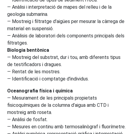
— Anàlisi i interpretació de mapes del relleu i de la
geologia submarina.
— Mostreig i filtratge d’aigües per mesurar la càrrega de
material en suspensió.
— Anàlisis de laboratori dels components principals dels
filtratges.
Biologia bentònica
— Mostreig del substrat, dur i tou, amb diferents tipus
de testificadors i dragues.
— Rentat de les mostres.
— Identificació i comptatge d’individus.
Oceanografia física i química
— Mesurament de les principals propietats
fisicoquímiques de la columna d’aigua amb CTD i
mostreig amb roseta.
— Anàlisi de fosfat.
— Mesures en continu amb termosalinògraf i fluorímetre.
— Anàlisi numèrica, representació gràfica i interpretació.