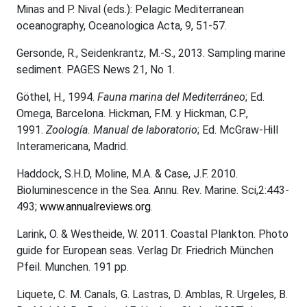
Minas and P. Nival (eds.): Pelagic Mediterranean
oceanography, Oceanologica Acta, 9, 51-57.
Gersonde, R., Seidenkrantz, M.-S., 2013. Sampling marine
sediment. PAGES News 21, No 1.
Göthel, H., 1994.
Fauna marina del Mediterráneo
; Ed.
Omega, Barcelona. Hickman, F.M. y Hickman, C.P.,
1991.
Zoología. Manual de laboratorio
; Ed. McGraw-Hill
Interamericana, Madrid.
Haddock, S.H.D, Moline, M.A. & Case, J.F. 2010.
Bioluminescence in the Sea. Annu. Rev. Marine. Sci,2:443-
493;
www.annualreviews.org
.
Larink, O. & Westheide, W. 2011. Coastal Plankton. Photo
guide for European seas. Verlag Dr. Friedrich München
Pfeil. Munchen. 191 pp.
Liquete, C. M. Canals, G. Lastras, D. Amblas, R. Urgeles, B.