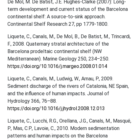
De Mol, M. De Batist, J.E. Hughes-Clarke (2007): Long-
term development and current status of the Barcelona
continental shelf: A source-to-sink approach.
Continental Shelf Research 27, pp 1779-1800.
Liquete, C., Canals, M., De Mol, B., De Batist, M., Trincardi,
F., 2008. Quaternary stratal architecture of the
Barcelona prodeltaic continental shelf (NW
Mediterranean). Marine Geology 250, 234–250.
https://doi.org/10.1016/j.margeo.2008.01.014
Liquete, C., Canals, M., Ludwig, W., Arnau, P., 2009.
Sediment discharge of the rivers of Catalonia, NE Spain,
and the influence of human impacts. Journal of
Hydrology 366, 76–88.
https://doi.org/10.1016/j.jhydrol.2008.12.013
Liquete, C., Lucchi, R.G., Orellana, J.G., Canals, M., Masqué,
P., Mas, C.P., Lavoie, C., 2010. Modern sedimentation
patterns and human impacts on the Barcelona