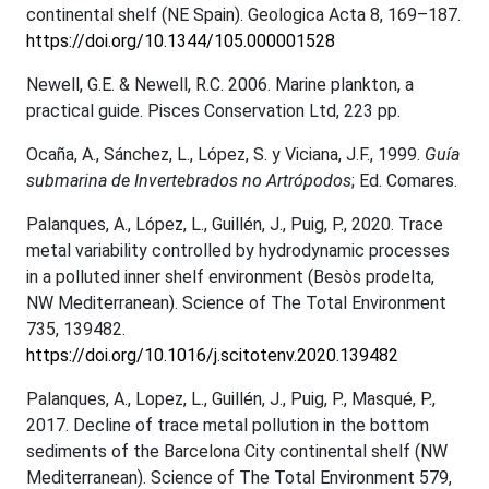
continental shelf (NE Spain). Geologica Acta 8, 169–187.
https://doi.org/10.1344/105.000001528
Newell, G.E. & Newell, R.C. 2006. Marine plankton, a
practical guide. Pisces Conservation Ltd, 223 pp.
Ocaña, A., Sánchez, L., López, S. y Viciana, J.F., 1999.
Guía
submarina de Invertebrados no Artrópodos
; Ed. Comares.
Palanques, A., López, L., Guillén, J., Puig, P., 2020. Trace
metal variability controlled by hydrodynamic processes
in a polluted inner shelf environment (Besòs prodelta,
NW Mediterranean). Science of The Total Environment
735, 139482.
https://doi.org/10.1016/j.scitotenv.2020.139482
Palanques, A., Lopez, L., Guillén, J., Puig, P., Masqué, P.,
2017. Decline of trace metal pollution in the bottom
sediments of the Barcelona City continental shelf (NW
Mediterranean). Science of The Total Environment 579,