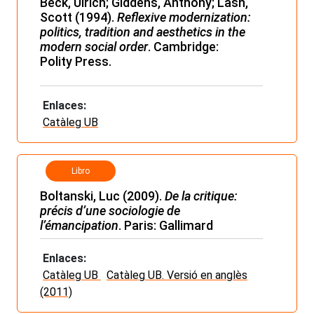
Beck, Ulrich; Giddens, Anthony; Lash,
Scott (1994).
Reflexive modernization:
politics, tradition and aesthetics in the
modern social order
. Cambridge:
Polity Press.
Enlaces:
Catàleg UB
Libro
Boltanski, Luc (2009).
De la critique:
précis d’une sociologie de
l’émancipation
. Paris: Gallimard
Enlaces:
Catàleg UB
Catàleg UB. Versió en anglès
(2011)