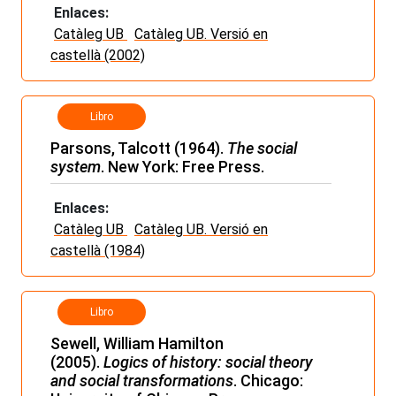
Enlaces:
Catàleg UB
Catàleg UB. Versió en
castellà (2002)
Libro
Parsons, Talcott (1964).
The social
system
. New York: Free Press.
Enlaces:
Catàleg UB
Catàleg UB. Versió en
castellà (1984)
Libro
Sewell, William Hamilton
(2005).
Logics of history: social theory
and social transformations
. Chicago: