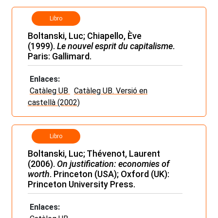
Libro
Boltanski, Luc; Chiapello, Ève
(1999).
Le nouvel esprit du capitalisme
.
Paris: Gallimard.
Enlaces:
Catàleg UB
Catàleg UB. Versió en
castellà (2002)
Libro
Boltanski, Luc; Thévenot, Laurent
(2006).
On justification: economies of
worth
. Princeton (USA); Oxford (UK):
Princeton University Press.
Enlaces: