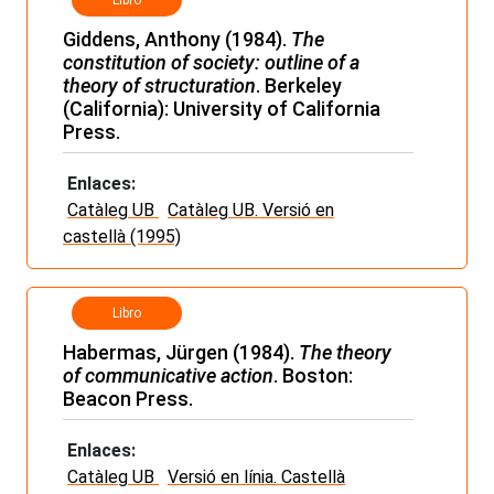
Giddens, Anthony (1984).
The
constitution of society: outline of a
theory of structuration
. Berkeley
(California): University of California
Press.
Enlaces:
Catàleg UB
Catàleg UB. Versió en
castellà (1995)
Libro
Habermas, Jürgen (1984).
The theory
of communicative action
. Boston:
Beacon Press.
Enlaces:
Catàleg UB
Versió en línia. Castellà