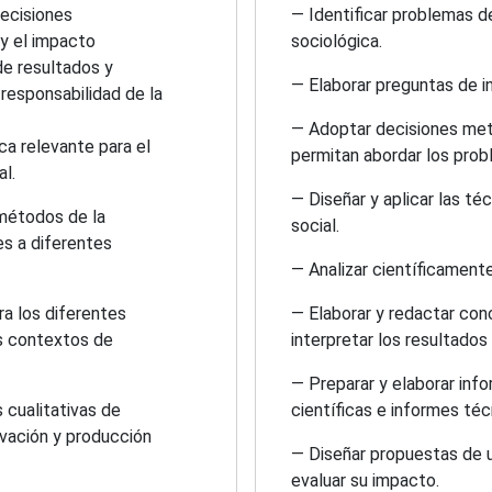
decisiones
— Identificar problemas d
 y el impacto
sociológica.
de resultados y
— Elaborar preguntas de i
responsabilidad de la
— Adoptar decisiones met
ica relevante para el
permitan abordar los prob
al.
— Diseñar y aplicar las té
 métodos de la
social.
es a diferentes
— Analizar científicamente
ra los diferentes
— Elaborar y redactar conc
es contextos de
interpretar los resultados
— Preparar y elaborar info
s cualitativas de
científicas e informes téc
rvación y producción
— Diseñar propuestas de 
evaluar su impacto.