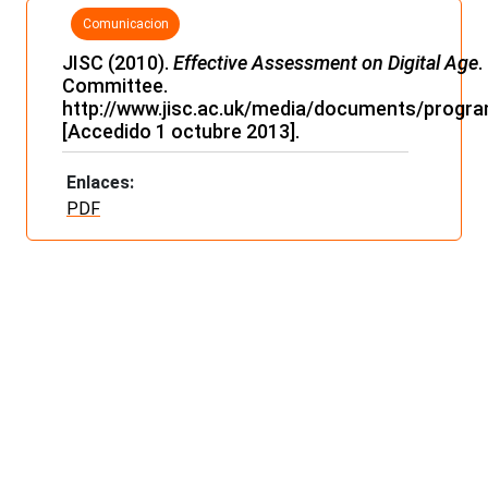
Comunicacion
es, ponencias
JISC (2010).
Effective Assessment on Digital Age
.
Committee
.
http://www.jisc.ac.uk/media/documents/progr
[Accedido 1 octubre 2013].
Enlaces:
PDF