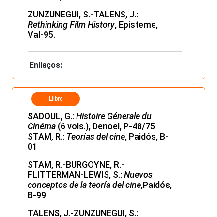
ZUNZUNEGUI, S.-TALENS, J.:
Rethinking Film History
, Episteme,
Val-95.
Enllaços:
Llibre
SADOUL, G.:
Histoire Génerale du
Cinéma
(6 vols.), Denoel, P-48/75
STAM, R.:
Teorías del cine
, Paidós, B-
01
STAM­, R.-BURGOYNE, R.-
FLITTERMAN-LEWIS, S.:
Nuevos
conceptos de la teoría del cine
,Paidós,
B-99
TALENS, J.-ZUNZUNEGUI, S.: