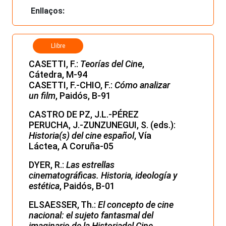
Enllaços:
Llibre
CASETTI, F.:
Teorías del Cine
,
Cátedra, M-94
CASETTI, F.-CHIO, F.:
Cómo analizar
un film
, Paidós, B-91
CASTRO DE PZ, J.L.-PÉREZ
PERUCHA, J.-ZUNZUNEGUI, S. (eds.):
Historia(s) del cine español
, Vía
Láctea, A Coruña-05
DYER, R.:
Las estrellas
cinematográficas. Historia, ideología y
estética
, Paidós, B-01
ELSAESSER, Th.:
El concepto de cine
nacional: el sujeto fantasmal del
imaginario de la Historiadel Cine
,