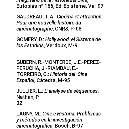
Eutopías nº 166, Ed. Episteme, Val-97
GAUDREAULT, A.:
Cinéma et attraction.
Pour une nouvelle histoire du
cinématographe
, CNRS, P-08
GOMERY, D.:
Hollywood, el Sistema de
los Estudios
, Verdoux, M-91
GUBERN, R.-MONTERDE, J.E.-PEREZ-
PERUCHA, J.-RIAMBAU, E.-
TORREIRO, C.:
Historia del Cine
Español
, Cátedra, M-95
JULLIER, L.:
L´analyse de séquences
,
Nathan, P-
02
LAGNY, M.:
Cine e Historia. Problemas
y métodos en la investigación
cinematográfica
, Bosch, B-97