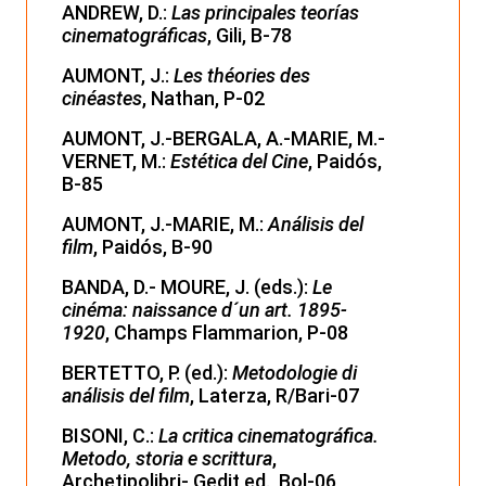
ANDREW, D.:
Las principales teorías
cinematográficas
, Gili, B-78
AUMONT, J.:
Les théories des
cinéastes
, Nathan, P-02
AUMONT, J.-BERGALA, A.-MARIE, M.-
VERNET, M.:
Estética del Cine
, Paidós,
B-85
AUMONT, J.-MARIE, M.:
Análisis del
film
, Paidós, B-90
BANDA, D.- MOURE, J. (eds.):
Le
cinéma: naissance d´un art. 1895-
1920
, Champs Flammarion, P-08
BERTETTO, P. (ed.):
Metodologie di
análisis del film
, Laterza, R/Bari-07
BISONI, C.:
La critica cinematográfica.
Metodo, storia e scrittura
,
Archetipolibri- Gedit ed., Bol-06