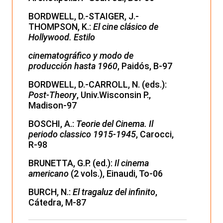
BORDWELL, D.-STAIGER, J.-
THOMPSON, K.:
El cine clásico de
Hollywood. Estilo
cinematográfico y modo de
producción hasta 1960
, Paidós, B-97
BORDWELL, D.-CARROLL, N. (eds.):
Post-Theory
, Univ.Wisconsin P.,
Madison-97
BOSCHI, A.:
Teorie del Cinema. Il
periodo classico 1915-1945
, Carocci,
R-98
BRUNETTA, G.P. (ed.):
Il cinema
americano
(2 vols.), Einaudi, To-06
BURCH, N.:
El tragaluz del infinito
,
Cátedra, M-87