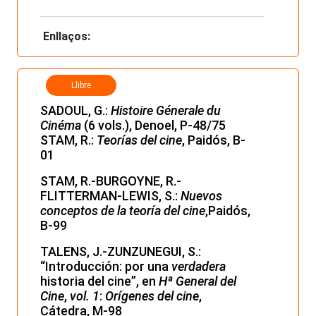
Enllaços:
Llibre
SADOUL, G.:
Histoire Génerale du
Cinéma
(6 vols.), Denoel, P-48/75
STAM, R.:
Teorías del cine
, Paidós, B-
01
STAM­, R.-BURGOYNE, R.-
FLITTERMAN-LEWIS, S.:
Nuevos
conceptos de la teoría del cine
,Paidós,
B-99
TALENS, J.-ZUNZUNEGUI, S.:
“Introducción: por una
verdadera
historia del cine”, en
Hª General del
Cine
,
vol. 1
:
Orígenes del cine
,
Cátedra, M-98