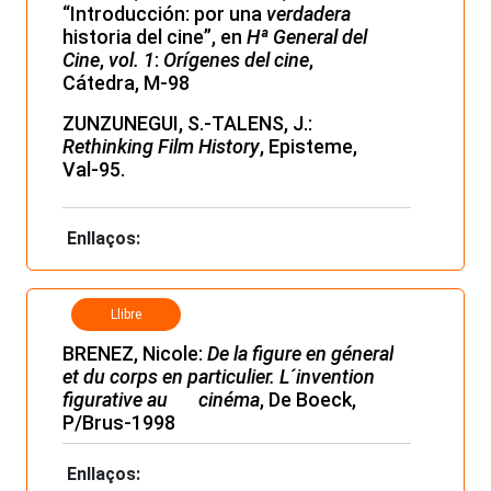
“Introducción: por una
verdadera
historia del cine”, en
Hª General del
Cine
,
vol. 1
:
Orígenes del cine
,
Cátedra, M-98
ZUNZUNEGUI, S.-TALENS, J.:
Rethinking Film History
, Episteme,
Val-95.
Enllaços:
Llibre
BRENEZ, Nicole:
De la figure en géneral
et du corps en particulier. L´invention
figurative au cinéma
, De Boeck,
P/Brus-1998
Enllaços: