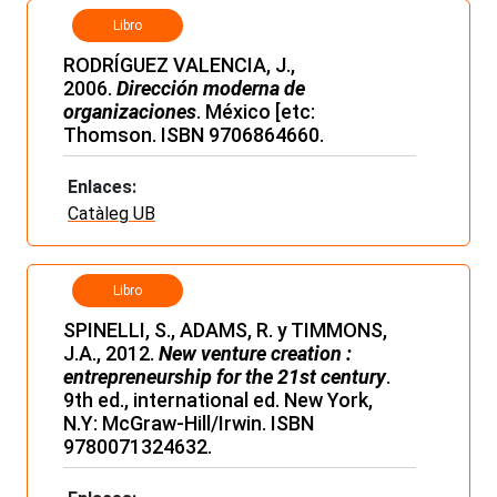
Libro
RODRÍGUEZ VALENCIA, J.,
2006.
Dirección moderna de
organizaciones
. México [etc:
Thomson. ISBN 9706864660.
Enlaces:
Catàleg UB
Libro
SPINELLI, S., ADAMS, R. y TIMMONS,
J.A., 2012.
New venture creation :
entrepreneurship for the 21st century
.
9th ed., international ed. New York,
N.Y: McGraw-Hill/Irwin. ISBN
9780071324632.