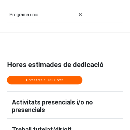
Programa únic
S
Hores estimades de dedicació
Hores totals: 150 Hores
Activitats presencials i/o no
presencials
Treball tutelat/dirigit