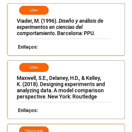
Llibre
Viader, M. (1996).
Diseño y análisis de
experimentos en ciencias del
comportamiento
. Barcelona: PPU.
Enllaços:
Llibre
Maxwell, S.E., Delaney, H.D., & Kelley,
K. (2018). Designing experiments and
analyzing data. A model comparison
perspective. New York: Routledge
Enllaços:
Pàgina web