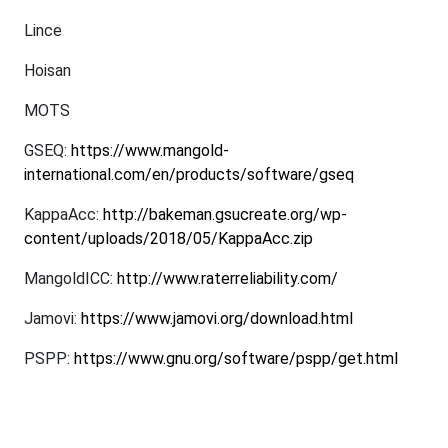
Lince
Hoisan
MOTS
GSEQ:
https://www.mangold-
international.com/en/products/software/gseq
KappaAcc:
http://bakeman.gsucreate.org/wp-
content/uploads/2018/05/KappaAcc.zip
MangoldICC:
http://www.raterreliability.com/
Jamovi:
https://www.jamovi.org/download.html
PSPP:
https://www.gnu.org/software/pspp/get.html