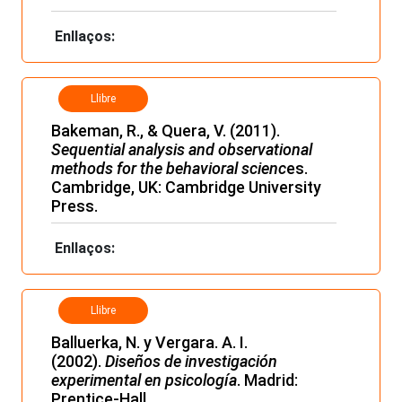
Enllaços:
Llibre
Bakeman, R., & Quera, V. (2011).
Sequential analysis and observational
methods for the behavioral scienc
es.
Cambridge, UK: Cambridge University
Press.
Enllaços:
Llibre
Balluerka, N. y Vergara. A. I.
(2002).
Diseños de investigación
experimental en psicología
. Madrid:
Prentice-Hall