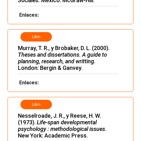
Sociales.
México: McGraw-Hill.
Enlaces:
Libro
Murray, T. R., y Brobaker, D. L. (2000).
Theses and dissertations. A guide to
planning, research, and writting
.
London: Bergin & Ganvey.
Enlaces:
Libro
Nesselroade, J. R., y Reese, H. W.
(1973).
Life-span developmental
psychology : methodological issues
.
New York: Academic Press.