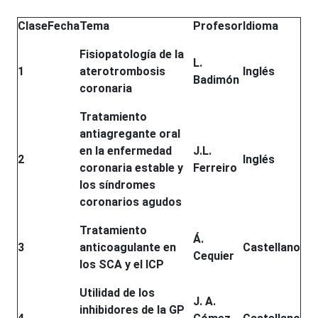
Clase
Fecha
Tema
Profesor
Idioma
Fisiopatología de la
L.
1
aterotrombosis
Inglés
Badimón
coronaria
Tratamiento
antiagregante oral
en la enfermedad
J.L.
2
Inglés
coronaria estable y
Ferreiro
los síndromes
coronarios agudos
Tratamiento
Á.
3
anticoagulante en
Castellano
Cequier
los SCA y el ICP
Utilidad de los
J. A.
inhibidores de la GP