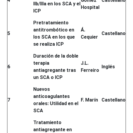
4
Gómez
Castellano
IIb/IIIa en los SCA y el
Hospital
ICP
Pretratamiento
antitrombótico en
Á.
5
Castellano
los SCA en los que
Cequier
se realiza ICP
Duración de la doble
terapia
J.L.
6
Inglés
antiagregante tras
Ferreiro
un SCA o ICP
Nuevos
anticoagulantes
7
F. Marín
Castellano
orales: Utilidad en el
SCA
Tratamiento
antiagregante en