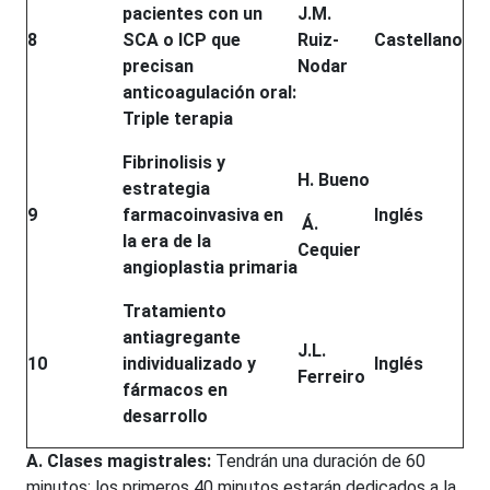
pacientes con un
J.M.
8
SCA o ICP que
Ruiz-
Castellano
precisan
Nodar
anticoagulación oral:
Triple terapia
Fibrinolisis y
H. Bueno
estrategia
9
farmacoinvasiva en
Inglés
Á.
la era de la
Cequier
angioplastia primaria
Tratamiento
antiagregante
J.L.
10
individualizado y
Inglés
Ferreiro
fármacos en
desarrollo
A. Clases magistrales:
Tendrán una duración de 60
minutos; los primeros 40 minutos estarán dedicados a la