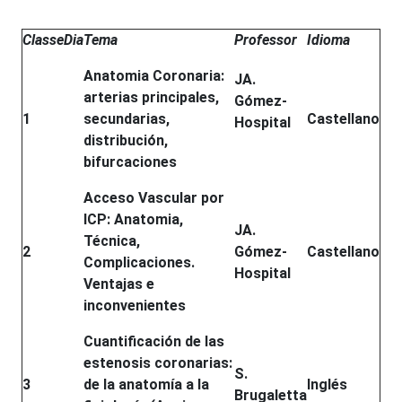
Classe
Dia
Tema
Professor
Idioma
Anatomia Coronaria:
JA.
arterias principales,
Gómez-
1
secundarias,
Castellano
Hospital
distribución,
bifurcaciones
Acceso Vascular por
ICP: Anatomia,
JA.
Técnica,
2
Gómez-
Castellano
Complicaciones.
Hospital
Ventajas e
inconvenientes
Cuantificación de las
estenosis coronarias:
S.
3
de la anatomía a la
Inglés
Brugaletta