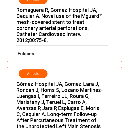
Romaguera R, Gomez-Hospital JA,
Cequier A. Novel use of the Mguard™
mesh-covered stent to treat
coronary arterial perforations.
Catheter Cardiovasc Interv.
2012;80:75-8.
Enlaces:
Artículo
Gómez-Hospital JA, Gomez-Lara J,
Rondan J, Homs S, Lozano Martínez-
Luengas I, Ferreiro JL, Roura G,
Maristany J, Teruel L, Carro A,
Avanzas P, Jara P, Esplugas E, Moris
C, Cequier A. Long-term Follow-up
After Percutaneous Treatment of
the Unprotected Left Main Stenosis