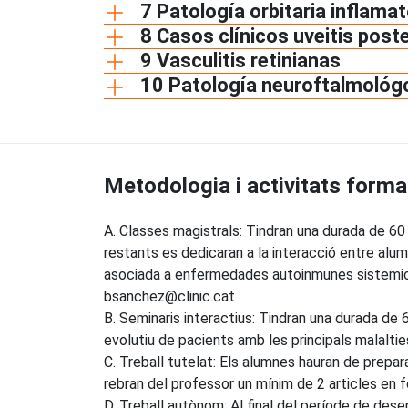
7 Patología orbitaria inflamat
8 Casos clínicos uveitis poster
9 Vasculitis retinianas
10 Patología neuroftalmológ
Metodologia i activitats forma
A. Classes magistrals: Tindran una durada de 60 
restants es dedicaran a la interacció entre alu
asociada a enfermedades autoinmunes sistemi
bsanchez@clinic.cat
B. Seminaris interactius: Tindran una durada de 
evolutiu de pacients amb les principals malalti
C. Treball tutelat: Els alumnes hauran de prepa
rebran del professor un mínim de 2 articles en 
D. Treball autònom: Al final del període de des