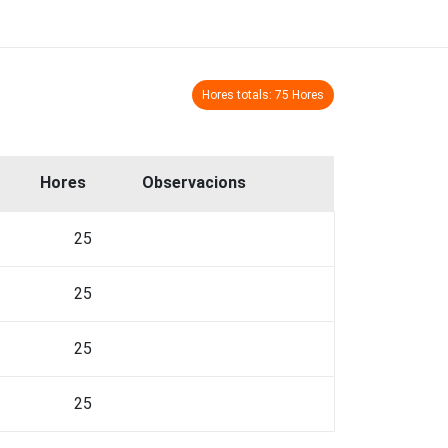
Hores totals: 75 Hores
Hores
Observacions
25
25
25
25