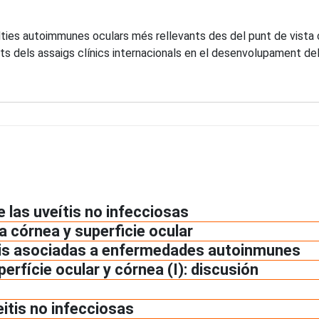
alties autoimmunes oculars més rellevants des del punt de vista
tats dels assaigs clínics internacionals en el desenvolupament d
e las uveítis no infecciosas
a córnea y superficie ocular
ritis asociadas a enfermedades autoinmunes
erfície ocular y córnea (I): discusión
eitis no infecciosas