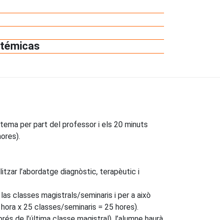
stémicas
 tema per part del professor i els 20 minuts
ores).
itzar l’abordatge diagnòstic, terapèutic i
as classes magistrals/seminaris i per a això
hora x 25 classes/seminaris = 25 hores).
s de l’última classe magistral), l’alumne haurà