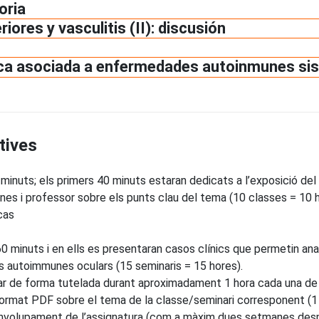
oria
iores y vasculitis (II): discusión
ca asociada a enfermedades autoinmunes si
tives
minuts; els primers 40 minuts estaran dedicats a l’exposició del
mnes i professor sobre els punts clau del tema (10 classes = 10 h
cas
60 minuts i en ells es presentaran casos clínics que permetin anal
es autoimmunes oculars (15 seminaris = 15 hores).
rar de forma tutelada durant aproximadament 1 hora cada una de l
format PDF sobre el tema de la classe/seminari corresponent (1 
envolupament de l’assignatura (com a màxim dues setmanes despré