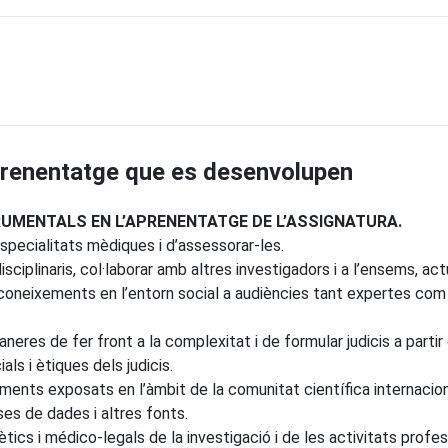
prenentatge que es desenvolupen
MENTALS EN L’APRENENTATGE DE L’ASSIGNATURA.
specialitats mèdiques i d’assessorar-les.
isciplinaris, col·laborar amb altres investigadors i a l’ensems, a
 coneixements en l’entorn social a audiències tant expertes com 
eres de fer front a la complexitat i de formular judicis a partir 
ls i ètiques dels judicis.
ents exposats en l’àmbit de la comunitat científica internacional,
es de dades i altres fonts.
ètics i médico-legals de la investigació i de les activitats profes