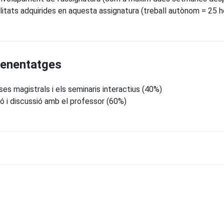
ilitats adquirides en aquesta assignatura (treball autònom = 25 h
prenentatges
sses magistrals i els seminaris interactius (40%)
ió i discussió amb el professor (60%)