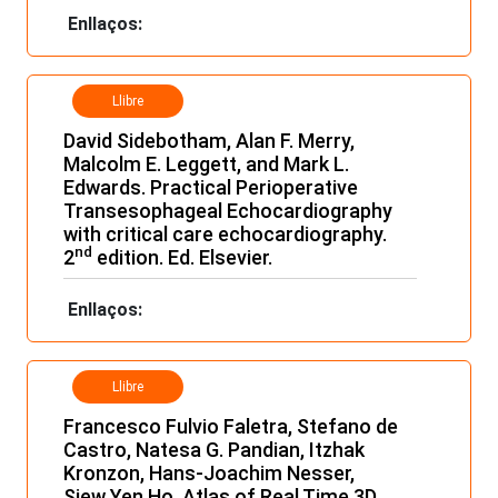
Enllaços:
Llibre
David Sidebotham, Alan F. Merry,
Malcolm E. Leggett, and Mark L.
Edwards. Practical Perioperative
Transesophageal Echocardiography
with critical care echocardiography.
nd
2
edition. Ed. Elsevier.
Enllaços:
Llibre
Francesco Fulvio Faletra, Stefano de
Castro, Natesa G. Pandian, Itzhak
Kronzon, Hans-Joachim Nesser,
Siew Yen Ho. Atlas of Real Time 3D