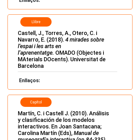
Enllaços:
Llibre
Castell, J., Torres, A., Otero, C. i
Navarro, E. (2018).
4 mirades sobre
l’espai i les arts en
l’aprenentatge.
OMADO (Objectes i
MAterials DOcents). Universitat de
Barcelona
Enllaços:
Capítol
Martín, C. i Castell J. (2010). Análisis
y clasificación de los modelos
interactivos. En Joan Santacana;
Carolina Martín (Eds),
Manual de
museografía interactiva (pp.84-335).