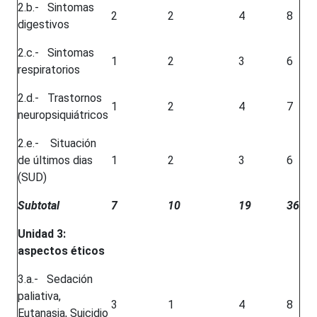
2.b.- Sintomas
2
2
4
8
digestivos
2.c.- Sintomas
1
2
3
6
respiratorios
2.d.- Trastornos
1
2
4
7
neuropsiquiátricos
2.e.- Situación
de últimos dias
1
2
3
6
(SUD)
Subtotal
7
10
19
36
Unidad 3:
aspectos éticos
3.a.- Sedación
paliativa,
3
1
4
8
Eutanasia, Suicidio