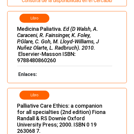
Consulta de la disponibilidad en el Cercabib
Libro
Medicina Paliativa.
Ed (
D Walsh, A.
Caraceni, R. Fainsinger, K. Foley,
P.Glare, C. Goh, M. Lloyd-Williams, J
Nuñez Olarte, L. Radbruch). 2010.
Elservier-Masson ISBN
:
9788480860260
Enlaces:
Libro
Palliative Care Ethics: a companion
for all specialties (2nd edition) Fiona
Randall & RS Downie Oxford
University Press; 2000. ISBN 0 19
263068 7.