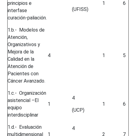
principios e
1
6
(UFISS)
interfase
curación-paliación.
1.b.- Modelos de
Atención,
Organizativos y
Mejora de la
4
1
5
Calidad en la
Atención de
Pacientes con
Cáncer Avanzado.
1.c.- Organización
4
asistencial –El
1
1
6
equipo
(UCP)
interdisciplinar
1.d.- Evaluación
4
multidimensional
1
2
7