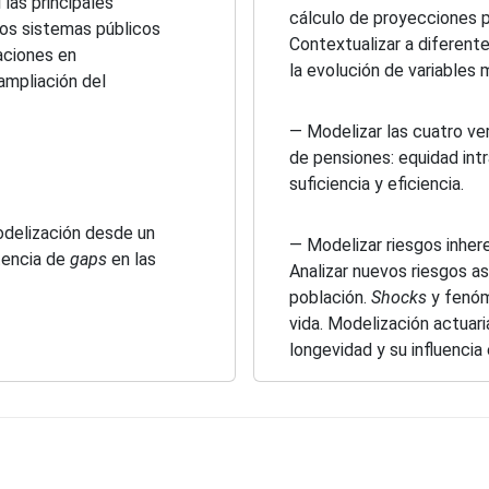
 las principales
cálculo de proyecciones p
los sistemas públicos
Contextualizar a diferente
aciones en
la evolución de variables
ampliación del
— Modelizar las cuatro v
de pensiones: equidad intr
suficiencia y eficiencia.
odelización desde un
— Modelizar riesgos inher
stencia de
gaps
en las
Analizar nuevos riesgos a
población.
Shocks
y fenóm
vida. Modelización actuari
longevidad y su influencia