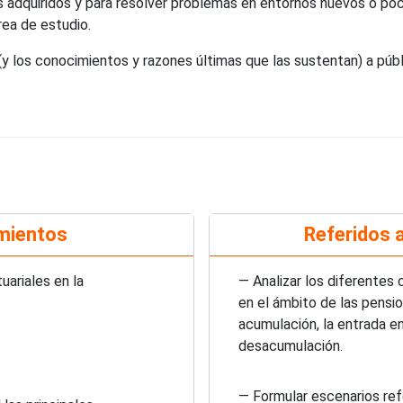
s adquiridos y para resolver problemas en entornos nuevos o p
área de estudio.
 los conocimientos y razones últimas que las sustentan) a públ
mientos
Referidos a
uariales en la
— Analizar los diferentes
en el ámbito de las pensi
acumulación, la entrada en 
desacumulación.
— Formular escenarios refe