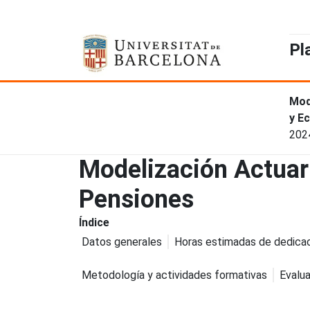
Pl
Mod
y E
202
Modelización Actuari
Pensiones
Índice
Datos generales
Horas estimadas de dedica
Metodología y actividades formativas
Evalua