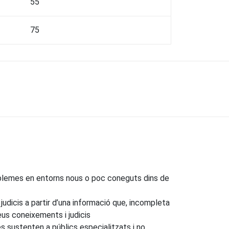
55
75
roblemes en entorns nous o poc coneguts dins de
udicis a partir d’una informació que, incompleta
seus coneixements i judicis
s sustenten a públics especialitzats i no