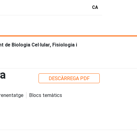
CA
de Biologia Cel·lular, Fisiologia i
ra
DESCÀRREGA PDF
prenentatge
Blocs temàtics