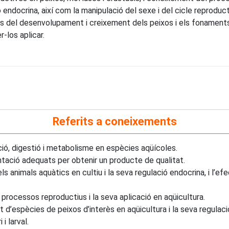
ó endocrina, així com la manipulació del sexe i del cicle reproduc
s del desenvolupament i creixement dels peixos i els fonaments
r-los aplicar.
Referits a coneixements
ció, digestió i metabolisme en espècies aqüícoles.
entació adequats per obtenir un producte de qualitat.
ls animals aquàtics en cultiu i la seva regulació endocrina, i l’e
 processos reproductius i la seva aplicació en aqüicultura.
d’espècies de peixos d’interès en aqüicultura i la seva regulació
 larval.