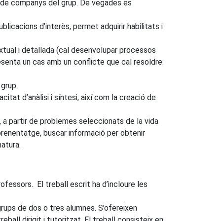
ta de companys del grup. De vegades es
icacions d’interès, permet adquirir habilitats i
extual i detallada (cal desenvolupar processos
esenta un cas amb un conflicte que cal resoldre:
 grup.
tat d’anàlisi i síntesi, així com la creació de
a partir de problemes seleccionats de la vida
’aprenentatge, buscar informació per obtenir
atura.
ofessors. El treball escrit ha d’incloure les
 grups de dos o tres alumnes. S’ofereixen
ll dirigit i tutoritzat. El treball consisteix en