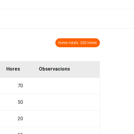
Hores totals: 200 Hores
Hores
Observacions
70
50
20