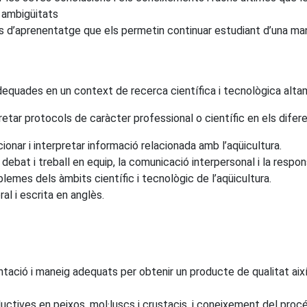
 ambigüitats
ats d’aprenentatge que els permetin continuar estudiant d’una m
dequades en un context de recerca científica i tecnològica alta
pretar protocols de caràcter professional o científic en els difer
ionar i interpretar informació relacionada amb l’aqüicultura.
debat i treball en equip, la comunicació interpersonal i la respons
lemes dels àmbits científic i tecnològic de l’aqüicultura.
l i escrita en anglès.
entació i maneig adequats per obtenir un producte de qualitat a
ductives en peixos, mol·luscs i crustacis, i coneixement del pro