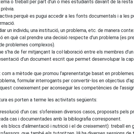
 tema o treball per part d’un o més estudiants davant de la res
prèvia.
ctiva perquè es pugui accedir a les fonts documentals i a les publ
ormació.
iar un individu, una institució, un problema, etc. de manera cont
ció en què cal prendre una decisió respecte d’un problema (es pr
 de problemes complexos).
ue s’ha de fer mitjançant la col·laboració entre els membres d’un
resentació d’un document escrit que permet desenvolupar la capaci
t com a mètode que promou l’aprenentatge basat en problemes, 
l problema, formular interrogants per convertir-los en objectius d
í aquest coneixement per aconseguir les competències de l’assign
ura es porten a terme les activitats següents:
 resolució d’un cas: s’ofereixen diversos casos, proposats pels pr
cada cas i documentades amb la bibliografia corresponent.
ls blocs d’alimentació i nutrició i el de creixement): treball en
fessors, que també els tutoritzen. Hi ha diverses sessions de treba