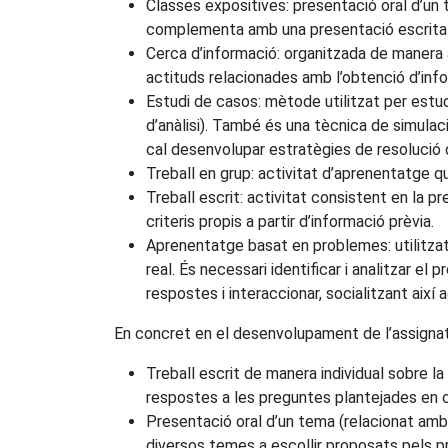
Classes expositives: presentació oral d’un
complementa amb una presentació escrita 
Cerca d’informació: organitzada de manera a
actituds relacionades amb l’obtenció d’inf
Estudi de casos: mètode utilitzat per estud
d’anàlisi). També és una tècnica de simula
cal desenvolupar estratègies de resolució
Treball en grup: activitat d’aprenentatge q
Treball escrit: activitat consistent en la p
criteris propis a partir d’informació prèvia.
Aprenentatge basat en problemes: utilitza
real. És necessari identificar i analitzar e
respostes i interaccionar, socialitzant aix
En concret en el desenvolupament de l’assignat
Treball escrit de manera individual sobre la
respostes a les preguntes plantejades en 
Presentació oral d’un tema (relacionat amb e
diversos temes a escollir proposats pels pro