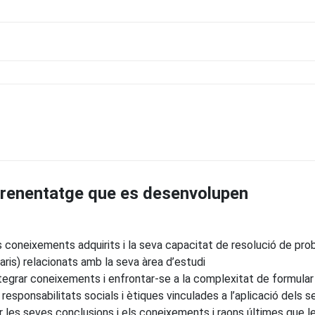
prenentatge que es desenvolupen
ls coneixements adquirits i la seva capacitat de resolució de p
aris) relacionats amb la seva àrea d’estudi
tegrar coneixements i enfrontar-se a la complexitat de formular j
s responsabilitats socials i ètiques vinculades a l’aplicació dels 
les seves conclusions i els coneixements i raons últimes que le