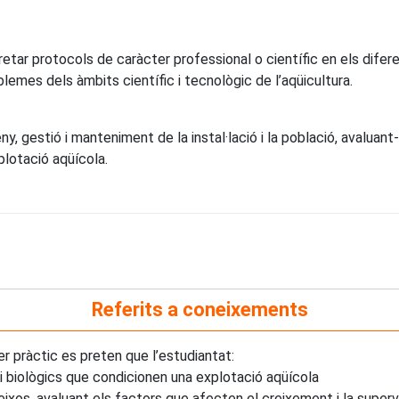
pretar protocols de caràcter professional o científic en els difer
lemes dels àmbits científic i tecnològic de l’aqüicultura.
y, gestió i manteniment de la instal·lació i la població, avaluant
plotació aqüícola.
Referits a coneixements
er pràctic es preten que l’estudiantat:
 i biològics que condicionen una explotació aqüícola
eixos, avaluant els factors que afecten el creixement i la superv