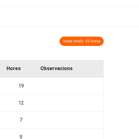
Hores totals: 50 Hores
Hores
Observacions
19
12
7
9