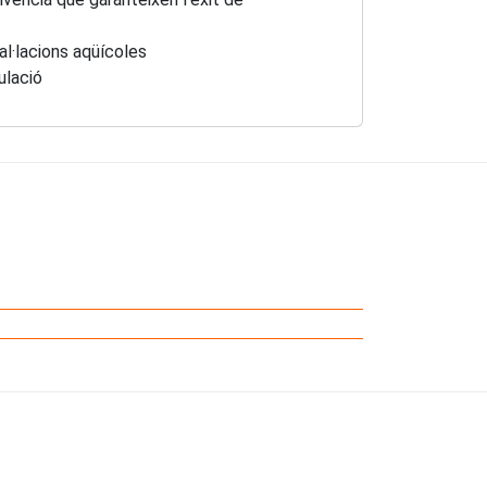
al·lacions aqüícoles
ulació