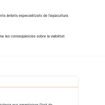
ents àmbits especialitzats de l’aqüicultura.
-ne les conseqüències sobre la viabilitat
ivència que garanteixen l’èxit de