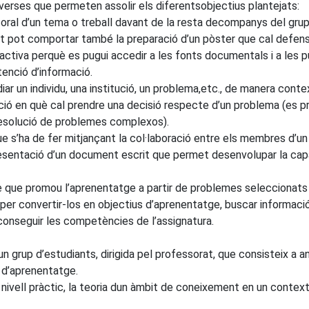
verses que permeten assolir els diferentsobjectius plantejats:
 oral d’un tema o treball davant de la resta decompanys del g
at pot comportar també la preparació d’un pòster que cal defensa
ctiva perquè es pugui accedir a les fonts documentals i a les pu
tenció d’informació.
iar un individu, una institució, un problema,etc., de manera cont
ació en què cal prendre una decisió respecte d’un problema (es p
resolució de problemes complexos).
ue s’ha de fer mitjançant la col·laboració entre els membres d’un
resentació d’un document escrit que permet desenvolupar la capacit
e promou l’aprenentatge a partir de problemes seleccionats de l
per convertir-los en objectius d’aprenentatge, buscar informació 
conseguir les competències de l’assignatura.
’un grup d’estudiants, dirigida pel professorat, que consisteix a a
s d’aprenentatge.
a nivell pràctic, la teoria dun àmbit de coneixement en un contex