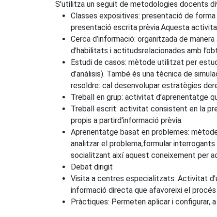
S’utilitza un seguit de metodologies docents di
Classes expositives: presentació de forma
presentació escrita prèvia.Aquesta activit
Cerca d’informació: organitzada de manera a
d’habilitats i actitudsrelacionades amb l’ob
Estudi de casos: mètode utilitzat per estud
d’anàlisis). També és una tècnica de simul
resoldre: cal desenvolupar estratègies de
Treball en grup: activitat d’aprenentatge q
Treball escrit: activitat consistent en la p
propis a partird’informació prèvia.
Aprenentatge basat en problemes: mètode qu
analitzar el problema,formular interrogants 
socialitzant així aquest coneixement per a
Debat dirigit
Visita a centres especialitzats: Activitat d
informació directa que afavoreixi el procé
Pràctiques: Permeten aplicar i configurar, 