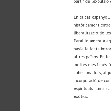
partir de l’expulsió
En el cas espanyol,
històricament entre
liberalització de le
Paral·lelament a aq
havia la lenta intr
altres països. En l
moltes més i més fr
cohesionadors, algu
incorporació de com
espirituals han ins
exòtics.