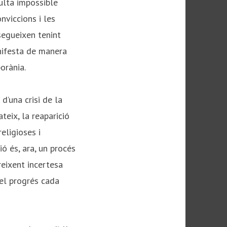
ulta impossible
nviccions i les
segueixen tenint
nifesta de manera
orània.
d’una crisi de la
teix, la reaparició
eligioses i
ió és, ara, un procés
reixent incertesa
 el progrés cada