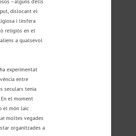
osos –alguns d’ells
put, dislocant el
igiosa i l’esfera
ò religiós en el
 aliens a qualsevol
s ha experimentat
ivència entre
es seculars tenia
s. En el moment
b el món laic
 que moltes vegades
estar organitzades a