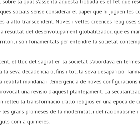
 sobre la qual s’assenta aquesta trobada és el fet que res
ques socials sense considerar el paper que hi juguen les co
s a allò transcendent. Noves i velles creences religioses 
 a resultat del desenvolupament globalitzador, que es ma
erritori, i són fonamentals per entendre la societat contemp
ent, el lloc del sagrat en la societat s’abordava en termes 
 la seva decadència o, fins i tot, la seva desaparició. Tanma
la realitat mundana i l’emergència de noves configuracions r
 provocat una revisió d’aquest plantejament. La secularitzac
 relleu la transformació d’allò religiós en una època de c
 les grans promeses de la modernitat, i del racionalisme i
uts com a quimeres.