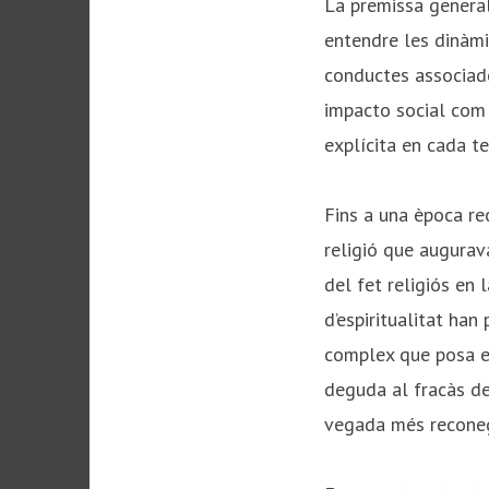
La premissa general
entendre les dinàmi
conductes associade
impacto social com
explícita en cada t
Fins a una època rec
religió que augurava
del fet religiós en 
d’espiritualitat han
complex que posa en
deguda al fracàs de
vegada més reconeg