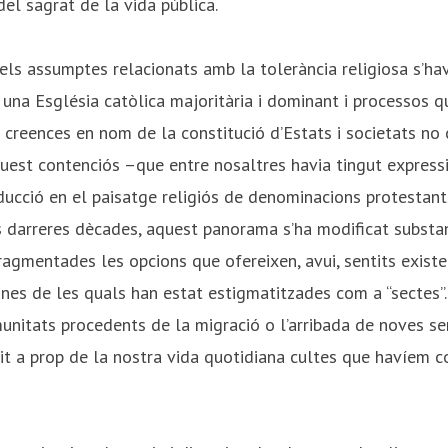
 del sagrat de la vida pública.
 els assumptes relacionats amb la tolerància religiosa s’ha
 una Església catòlica majoritària i dominant i processos q
s creences en nom de la constitució d’Estats i societats no 
uest contenciós –que entre nosaltres havia tingut express
oducció en el paisatge religiós de denominacions protestan
es darreres dècades, aquest panorama s’ha modificat substa
agmentades les opcions que ofereixen, avui, sentits existen
nes de les quals han estat estigmatitzades com a “sectes”
unitats procedents de la migració o l’arribada de noves sen
crit a prop de la nostra vida quotidiana cultes que havíem c