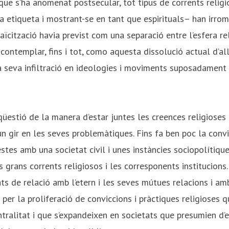
que s’ha anomenat postsecular, tot tipus de corrents religi
a etiqueta i mostrant-se en tant que espirituals– han irrom
aïcització havia previst com una separació entre l’esfera rel
ontemplar, fins i tot, como aquesta dissolució actual d’all
la seva infiltració en ideologies i moviments suposadament
qüestió de la manera d’estar juntes les creences religiose
 un gir en les seves problemàtiques. Fins fa ben poc la conv
stes amb una societat civil i unes instàncies sociopolítiqu
 grans corrents religiosos i les corresponents institucion
ts de relació amb l’etern i les seves mútues relacions i am
per la proliferació de conviccions i pràctiques religioses
ntralitat i que s’expandeixen en societats que presumien d’