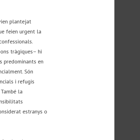
vien plantejat
ue feien urgent la
confessionals.
ions tràgiques– hi
ts predominants en
ncialment. Són
cials i refugis
. També la
sibilitats
onsiderat estranys o