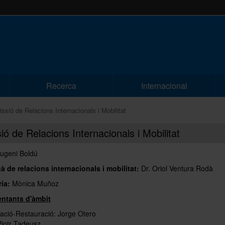
Recerca
Internacional
ssió de Relacions Internacionals i Mobilitat
ó de Relacions Internacionals i Mobilitat
ugeni Boldú
à de relacions internacionals i mobilitat:
Dr. Oriol Ventura Rodà
ia:
Mònica Muñoz
ntants d'àmbit
ació-Restauració: Jorge Otero
Piotr Tadeusz