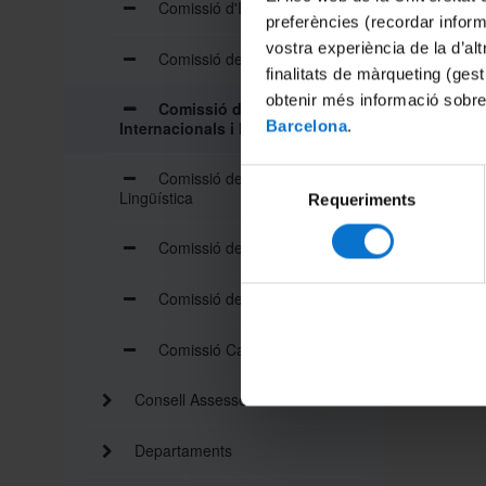
Comissió d'Igualtat
preferències (recordar infor
vostra experiència de la d’al
Comissió de Cultura
finalitats de màrqueting (gest
obtenir més informació sobre
Comissió de Relacions
Barcelona
.
Internacionals i Mobilitat
Comissió de Dinamització
Selecció
Lingüística
Requeriments
de
consentiment
Comissió de Qualitat
Comissió de Pràctiques
Comissió Campus de les Arts
Consell Assessor de la Facultat
Departaments