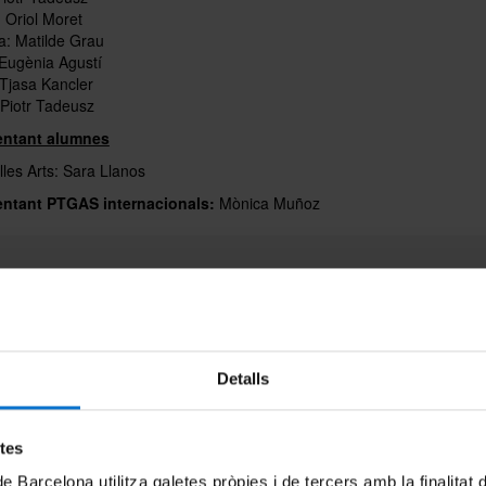
 Oriol Moret
a: Matilde Grau
 Eugènia Agustí
Tjasa Kancler
 Piotr Tadeusz
entant alumnes
les Arts: Sara Llanos
ntant PTGAS internacionals:
Mònica Muñoz
Detalls
etes
de Barcelona utilitza galetes pròpies i de tercers amb la finalitat