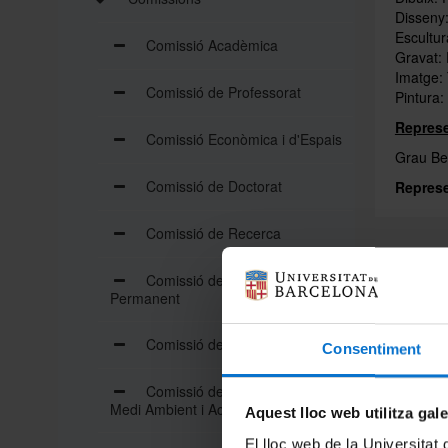
Disseny:
Escultur
Comissió Acadèmica
Gravat:
Imatge: 
Comissió de Professorat
Pintura:
Repres
Comissió Econòmica i d'Espais
Grau Bel
Comissió de Doctorat
Represe
Comissió de Recerca
Comissió de Formació
Permanent
Comissió de Tecnologies
Consentiment
Comissió de Seguretat, Salut,
Medi Ambient i Accessibilitat
Aquest lloc web utilitza gal
El lloc web de la Universitat 