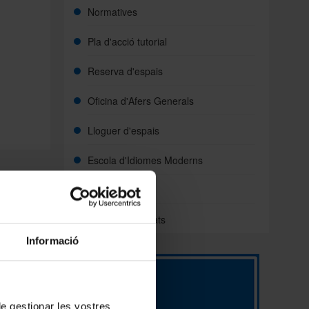
Normatives
Pla d'acció tutorial
Reserva d'espais
Oficina d'Afers Generals
Lloguer d'espais
Escola d'Idiomes Moderns
CRAI Biblioteca
Difusió d'activitats
Informació
 de gestionar les vostres