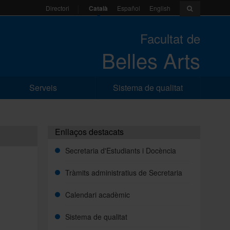
Català
Español
English
Directori
Facultat de
Belles Arts
Serveis
Sistema de qualitat
Enllaços destacats
Secretaria d'Estudiants i Docència
Tràmits administratius de Secretaria
Calendari acadèmic
Sistema de qualitat