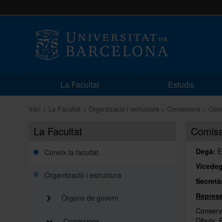
La Facultat
Estudis
Inici
La Facultat
Organització i estructura
Comissions
Comi
La Facultat
Comissi
Degà:
E
Coneix la facultat
Vicedeg
Organització i estructura
Secretàr
Represe
Òrgans de govern
Conserv
Dibuix: 
Comissions