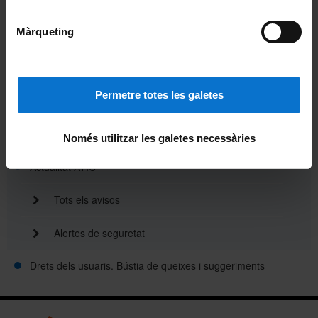
Directori ATIC
Màrqueting
On som?
Tarifes
Permetre totes les galetes
Disponibilitat dels serveis TIC
Polítiques i normativa
Només utilitzar les galetes necessàries
Actualitat ATIC
Tots els avisos
Alertes de seguretat
Drets dels usuaris. Bústia de queixes i suggeriments