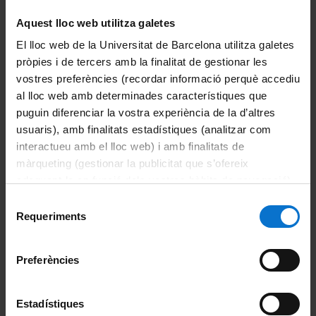
P
unt d'
A
tenció a l'
U
suari.
21687
Aquest lloc web utilitza galetes
El lloc web de la Universitat de Barcelona utilitza galetes
pròpies i de tercers amb la finalitat de gestionar les
vostres preferències (recordar informació perquè accediu
al lloc web amb determinades característiques que
puguin diferenciar la vostra experiència de la d’altres
usuaris), amb finalitats estadístiques (analitzar com
interactueu amb el lloc web) i amb finalitats de
màrqueting (gestionar la publicitat que s’ofereix
adequant-la en funció dels vostres hàbits de navegació).
Per obtenir més informació sobre les galetes podeu
Directori ATIC
Selecció
consultar la
Política de galetes del lloc web de la
Requeriments
de
Universitat de Barcelona
.
consentiment
Sobre l'Àrea TIC
Preferències
Organització
Estadístiques