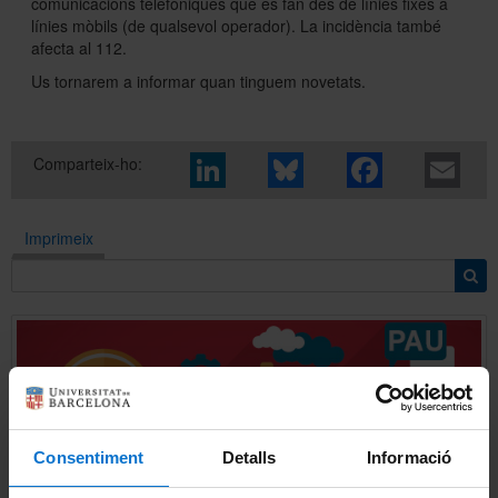
comunicacions telefòniques que es fan des de línies fixes a
línies mòbils (de qualsevol operador). La incidència també
afecta al 112.
Sobre l'Àrea TIC
Us tornarem a informar quan tinguem novetats.
Directori
Comparteix-ho:
Imprimeix
Consentiment
Detalls
Informació