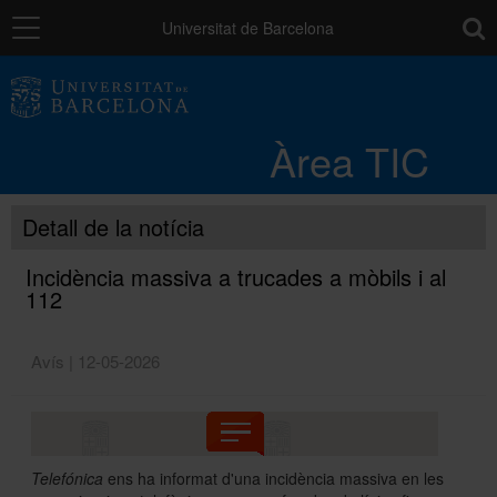
Navegació
toolb
Universitat de Barcelona
Entorn de treball
Àrea TIC
Núvol UB
Detall de la notícia
Catàleg de serveis i tràmits
Incidència massiva a trucades a mòbils i al
112
Suport a la Docència
Avís | 12-05-2026
Seguretat de les dades
Telefónica
ens ha informat d'una incidència massiva en les
PAU: necessites ajuda?