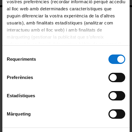
vostres preferències (recordar informació perquè accediu
al lloc web amb determinades característiques que
puguin diferenciar la vostra experiència de la d’altres
Català
usuaris), amb finalitats estadístiques (analitzar com
interactueu amb el lloc web) i amb finalitats de
màrqueting (gestionar la publicitat que s’ofereix
English
adequant-la en funció dels vostres hàbits de navegació).
Facultad de Biología
Per obtenir més informació sobre les galetes podeu
Selecció
Diagonal, 643
consultar la
Política de galetes del lloc web de la
Directorio UB
Requeriments
de
Universitat de Barcelona
.
08028 Barcelona
consentiment
Preferències
secretaria-biologia@ub.edu
Secretaría: 934 021 086 / 934 021 671
Estadístiques
Punto de información: 934 021 431
Màrqueting