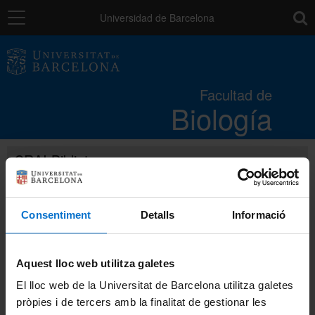
Navegación
toolb
Universidad de Barcelona
La Facultad
Facultad de
Biología
Estudios
CRAI Biblioteca
Investigación e innovación
Portales e intranets
Servicios
Portal de estudiantes
Consentiment
Detalls
Informació
Intranet (PDI y PTGAS)
Recursos para el alumnado
Aquest lloc web utilitza galetes
Campus Virtual
El lloc web de la Universitat de Barcelona utilitza galetes
Alumni UB
pròpies i de tercers amb la finalitat de gestionar les
Directorio