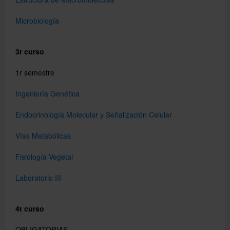
Microbiología
3r curso
1r semestre
I
ngeniería Genética
Endocrinología Molecular y Señalización Celular
Vías Metabólicas
Fisiología Vegetal
Laboratorio III
4t curso
OBLIGATORIAS