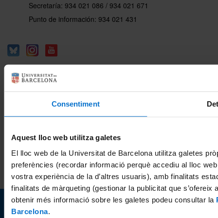
Secretaría: 934 021 086 / 934 021 671
Punto de información: 934 021 431
Buzón de dudas y consultas
Buzón de quejas y sugerencias
Consentiment
Det
Buzón del decanato
Aquest lloc web utilitza galetes
El lloc web de la Universitat de Barcelona utilitza galetes prò
preferències (recordar informació perquè accediu al lloc web
Mapa del web
Aviso legal
Portal de transparencia (catalán)
Política de galletas
vostra experiència de la d’altres usuaris), amb finalitats est
finalitats de màrqueting (gestionar la publicitat que s’oferei
obtenir més informació sobre les galetes podeu consultar la
© Universitat de Barcelona
Barcelona
.