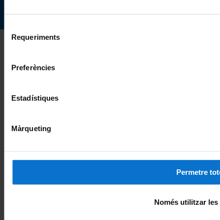
Selecció
Requeriments
de
consentiment
Preferències
Estadístiques
Màrqueting
Permetre tot
Només utilitzar les