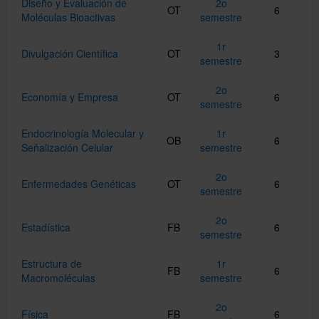
Diseño y Evaluación de
2o
OT
6
Moléculas Bioactivas
semestre
1r
Divulgación Científica
OT
3
semestre
2o
Economía y Empresa
OT
6
semestre
Endocrinología Molecular y
1r
OB
6
Señalización Celular
semestre
2o
Enfermedades Genéticas
OT
6
semestre
2o
Estadística
FB
6
semestre
Estructura de
1r
FB
6
Macromoléculas
semestre
2o
Física
FB
6