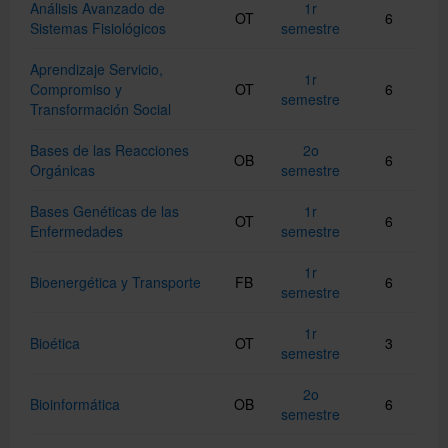
Análisis Avanzado de
1r
OT
6
Sistemas Fisiológicos
semestre
Català
Aprendizaje Servicio,
1r
Compromiso y
OT
6
semestre
Transformación Social
English
Bases de las Reacciones
2o
OB
6
Orgánicas
semestre
Directorio UB
Bases Genéticas de las
1r
OT
6
Enfermedades
semestre
1r
Bioenergética y Transporte
FB
6
semestre
1r
Bioética
OT
3
semestre
2o
Bioinformática
OB
6
semestre