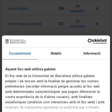
2o
Inmunología
OB
6
semestre
2o
Inmunología Aplicada
OT
6
semestre
1r
Laboratorio I
FB
6
semestre
2o
Laboratorio II
OB
6
Consentiment
Detalls
Informació
semestre
1r
Laboratorio III
OB
6
Aquest lloc web utilitza galetes
semestre
El lloc web de la Universitat de Barcelona utilitza galetes
pròpies i de tercers amb la finalitat de gestionar les vostres
2o
Laboratorio IV
OB
6
semestre
preferències (recordar informació perquè accediu al lloc web
amb determinades característiques que puguin diferenciar la
1r
vostra experiència de la d’altres usuaris), amb finalitats
Matemáticas
FB
6
semestre
estadístiques (analitzar com interactueu amb el lloc web) i amb
finalitats de màrqueting (gestionar la publicitat que s’ofereix