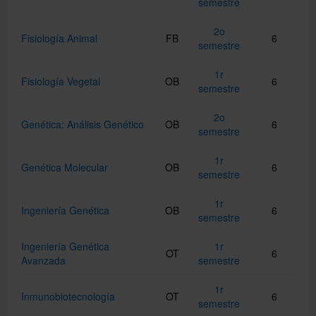
semestre
2o
Fisiología Animal
FB
6
semestre
1r
Fisiología Vegetal
OB
6
semestre
2o
Genética: Análisis Genético
OB
6
semestre
1r
Genética Molecular
OB
6
semestre
1r
Ingeniería Genética
OB
6
semestre
Ingeniería Genética
1r
OT
6
Avanzada
semestre
1r
Inmunobiotecnología
OT
6
semestre