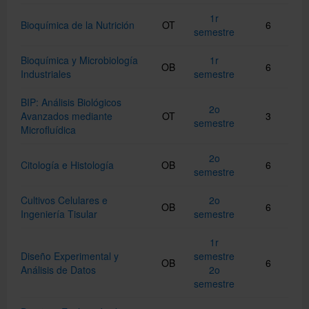
1r
Bioquímica de la Nutrición
OT
6
semestre
Bioquímica y Microbiología
1r
OB
6
Industriales
semestre
BIP: Análisis Biológicos
2o
Avanzados mediante
OT
3
semestre
Microfluídica
2o
Citología e Histología
OB
6
semestre
Cultivos Celulares e
2o
OB
6
Ingeniería Tisular
semestre
1r
Diseño Experimental y
semestre
OB
6
Análisis de Datos
2o
semestre