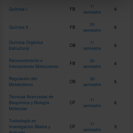
1r
Química I
FB
6
semestre
2o
Química II
FB
6
semestre
Química Orgánica
1r
OB
6
Estructural
semestre
Reconocimiento e
2o
FB
6
Interacciones Moleculares
semestre
Regulación del
2o
OB
6
Metabolismo
semestre
Técnicas Avanzadas de
1r
Bioquímica y Biología
OT
6
semestre
Molecular
Toxicología en
1r
Investigación Básica y
OT
3
semestre
Aplicada