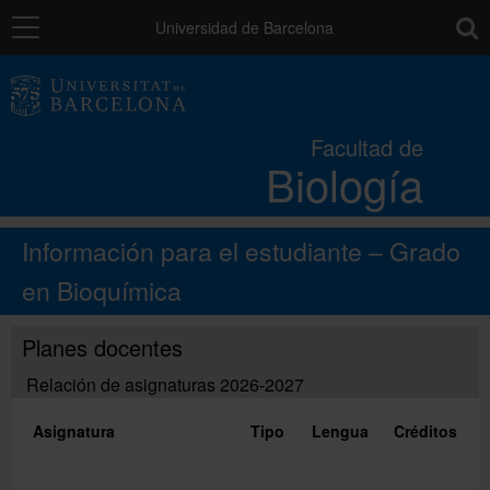
Navegación
toolb
Universidad de Barcelona
La Facultad
Facultad de
Biología
Estudios
Información para el estudiante – Grado
Investigación e innovación
en Bioquímica
Servicios
Planes docentes
Relación de asignaturas 2026-2027
Recursos para el alumnado
Asignatura
Tipo
Lengua
Créditos
Directorio