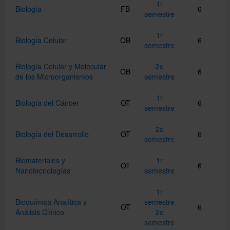
1r
Biología
FB
6
semestre
1r
Biología Celular
OB
6
semestre
Biología Celular y Molecular
2o
OB
6
de los Microorganismos
semestre
1r
Biología del Cáncer
OT
6
semestre
2o
Biología del Desarrollo
OT
6
semestre
Biomateriales y
1r
OT
6
Nanotecnologías
semestre
1r
Bioquímica Analítica y
semestre
OT
6
Análisis Clínico
2o
semestre