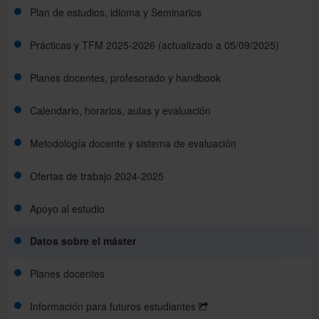
TFM curso 2024-2025
Plan de estudios, idioma y Seminarios
Perfil de ingreso
Preinscripción
2ª Convocatoria de Revaluación curso 2024-2025
Prácticas y TFM 2025-2026 (actualizado a 05/09/2025)
Plan de estudios e Idioma
Preinscripción, Selección y Admisión
Lista de admitidos
Planes docentes, profesorado y handbook
Seminaris 2025-26
Documentos
Calendario, horarios, aulas y evaluación
Planes Docentes 2025-2026
Reconocimiento de créditos
Precios y Tasas
Metodología docente y sistema de evaluación
Calendario académico
Profesorado
Fechas, Enlaces y Resultados de los procesos
Ofertas de trabajo 2024-2025
Organización y metodología docente
Horarios de clase y Evaluación
Handbook
Apoyo al estudio
Sistema de evaluación
Datos sobre el máster
Becas y ayudas
Planes docentes
Acciones de apoyo y orientación
Información para futuros estudiantes
Movilidad