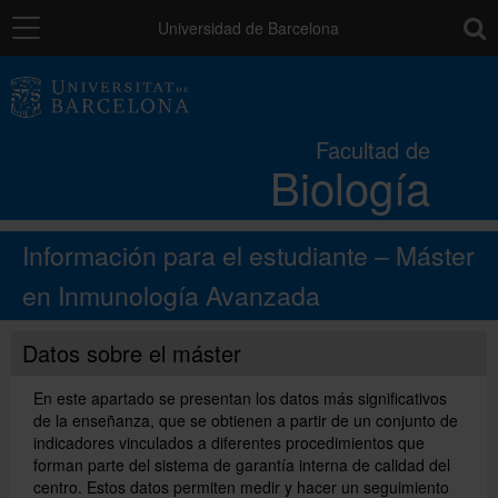
Navegación
toolb
Universidad de Barcelona
La Facultad
Facultad de
Biología
Estudios
Información para el estudiante – Máster
Investigación e innovación
en Inmunología Avanzada
Servicios
Datos sobre el máster
En este apartado se presentan los datos más significativos
Recursos para el alumnado
de la enseñanza, que se obtienen a partir de un conjunto de
indicadores vinculados a diferentes procedimientos que
forman parte del sistema de garantía interna de calidad del
Directorio
centro. Estos datos permiten medir y hacer un seguimiento