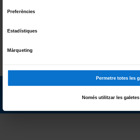
consentiment
Buzón de dudas y consultas
Preferències
Buzón de quejas y sugerencias
Estadístiques
Buzón del decanato
Màrqueting
Mapa del web
Aviso legal
Portal de transparencia (catalán)
Política de galletas
Permetre totes les g
© Universitat de Barcelona
Només utilitzar les galete