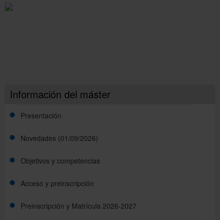
Información del máster
Presentación
Novedades (01/09/2026)
Objetivos y competencias
1ª Convocatoria de Revaluación curso 2025-2026
Acceso y preinscripción
Presentación del Máster en Inmunologia Avanzada
2025-2026
Preinscripción y Matrícula 2026-2027
Perfil y requisitos de acceso
1ª y 2ª Convocatoria de Presentación y Defensa de