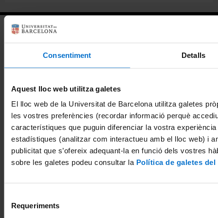
Salidas profesionales
Consentiment
Detalls
Facultad de Biología
Aquest lloc web utilitza galetes
Diagonal, 643
El lloc web de la Universitat de Barcelona utilitza galetes pròp
08028 Barcelona
les vostres preferències (recordar informació perquè accedi
característiques que puguin diferenciar la vostra experiència d
secretaria-biologia@ub.edu
estadístiques (analitzar com interactueu amb el lloc web) i am
publicitat que s’ofereix adequant-la en funció dels vostres h
Secretaría: 934 021 086 / 934 021 671
sobre les galetes podeu consultar la
Política de galetes del
Punto de información: 934 021 431
Selecció
Requeriments
de