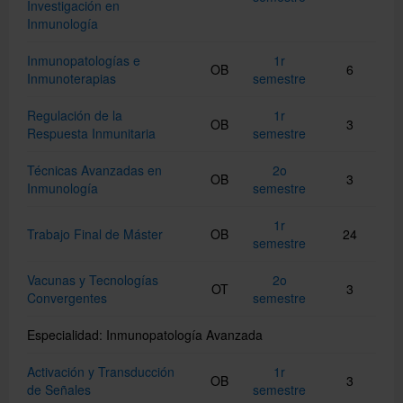
Investigación en
Inmunología
Inmunopatologías e
1r
OB
6
Inmunoterapias
semestre
Regulación de la
1r
OB
3
Respuesta Inmunitaria
semestre
Técnicas Avanzadas en
2o
OB
3
Inmunología
semestre
1r
Trabajo Final de Máster
OB
24
semestre
Vacunas y Tecnologías
2o
OT
3
Convergentes
semestre
Especialidad: Inmunopatología Avanzada
Activación y Transducción
1r
OB
3
de Señales
semestre