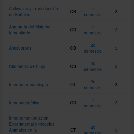
Activación y Transducción
1r
OB
3
de Señales
semestre
Català
Anatomía del Sistema
1r
OB
3
Inmunitario
semestre
English
2o
Anticuerpos
OB
3
semestre
Directorio UB
2o
Citometría de Flujo
OB
3
semestre
2o
Inmunofarmacología
OT
3
semestre
1r
Inmunogenètica
OB
3
semestre
Inmunomanipulación
Experimental y Modelos
2o
Animales en la
OT
3
semestre