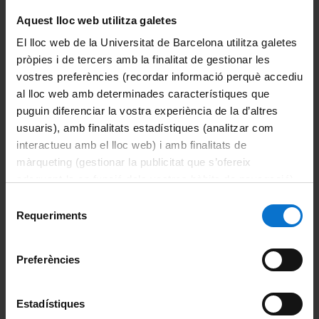
Regulación de la
1r
OB
3
Respuesta Inmunitaria
semestre
Aquest lloc web utilitza galetes
El lloc web de la Universitat de Barcelona utilitza galetes
Técnicas Avanzadas en
2o
OB
3
pròpies i de tercers amb la finalitat de gestionar les
Inmunología
semestre
vostres preferències (recordar informació perquè accediu
1r
al lloc web amb determinades característiques que
Trabajo Final de Máster
OB
24
semestre
puguin diferenciar la vostra experiència de la d’altres
usuaris), amb finalitats estadístiques (analitzar com
interactueu amb el lloc web) i amb finalitats de
Planes Docentes
màrqueting (gestionar la publicitat que s’ofereix
Plan Docente 2024-2025
adequant-la en funció dels vostres hàbits de navegació).
Per obtenir més informació sobre les galetes podeu
Selecció
Plan Docente 2023-2024
consultar la
Política de galetes del lloc web de la
Requeriments
de
Universitat de Barcelona
.
consentiment
Plan Docente 2022-2023
Preferències
Plan Docente 2021-2022
Estadístiques