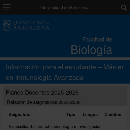
Navegación
toolb
Universidad de Barcelona
La Facultad
Facultad de
Biología
Estudios
Información para el estudiante – Máster
Investigación e innovación
en Inmunología Avanzada
Servicios
Planes Docentes 2025-2026
Relación de asignaturas 2025-2026
Recursos para el alumnado
Asignatura
Tipo
Lengua
Créditos
Especialidad: Inmunobiotecnología e Investigación
Directorio