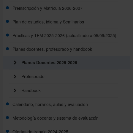
Preinscripción y Matrícula 2026-2027
Perfil y requisitos de acceso
1ª y 2ª Convocatoria de Presentación y Defensa de
TFM curso 2024-2025
Plan de estudios, idioma y Seminarios
Perfil de ingreso
Preinscripción
2ª Convocatoria de Revaluación curso 2024-2025
Prácticas y TFM 2025-2026 (actualizado a 05/09/2025)
Plan de estudios e Idioma
Preinscripción, Selección y Admisión
Lista de admitidos
Planes docentes, profesorado y handbook
Seminaris 2025-26
Documentos
Planes Docentes 2025-2026
Reconocimiento de créditos
Precios y Tasas
Profesorado
Fechas, Enlaces y Resultados de los procesos
Handbook
Calendario, horarios, aulas y evaluación
Metodología docente y sistema de evaluación
Calendario académico
Ofertas de trabajo 2024-2025
Organización y metodología docente
Horarios de clase y Evaluación