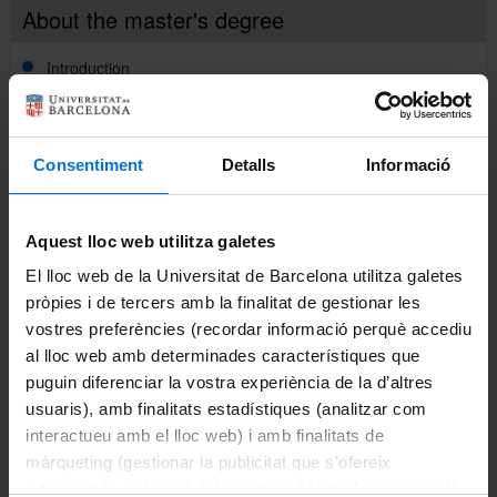
About the master's degree
Català
Introduction
Objectives and competences
Español
Consentiment
Detalls
Informació
Admission and pre-enrolment
Course curriculum
Recommended applicant profile and admission
UB Directory
requirements
Aquest lloc web utilitza galetes
Placements
Course curriculum
El lloc web de la Universitat de Barcelona utilitza galetes
Pre-enrolment
pròpies i de tercers amb la finalitat de gestionar les
Teaching methodology and assessment system
Credit recognition
vostres preferències (recordar informació perquè accediu
Admission list
al lloc web amb determinades característiques que
Career opportunities
Organization and teaching methodology
Final project
puguin diferenciar la vostra experiència de la d’altres
usuaris), amb finalitats estadístiques (analitzar com
Support for studying
Assessment system
interactueu amb el lloc web) i amb finalitats de
màrqueting (gestionar la publicitat que s’ofereix
Enrolment
Grants and financial aid
adequant-la en funció dels vostres hàbits de navegació).