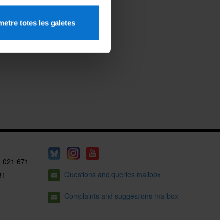
etre totes les galetes
4 021 671
Questions and queries mailbox
31
Complaints and suggestions mailbox