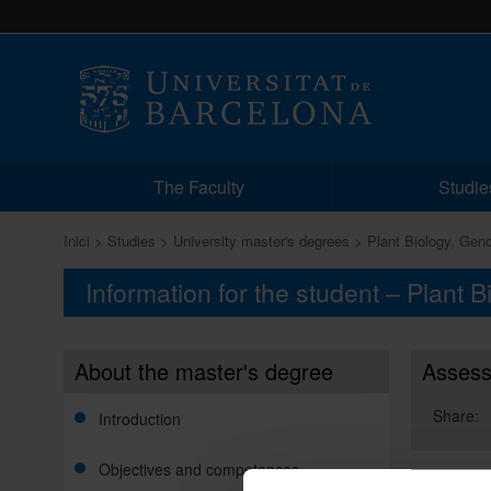
The Faculty
Studie
Inici
Studies
University master's degrees
Plant Biology, Gen
Information for the student – Plant
About the master's degree
Asses
Share:
Introduction
Objectives and competences