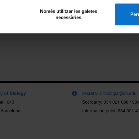
Només utilitzar les galetes
Perm
necessàries
y of Biology
secretaria-biologia@ub.edu
al, 643
Secretary: 934 021 086 / 93
 Barcelona
Information point: 934 021 4