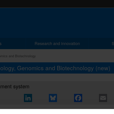
s
Research and innovation
S
omics and Biotechnology
 Biology, Genomics and Biotechnology
(new)
sment system