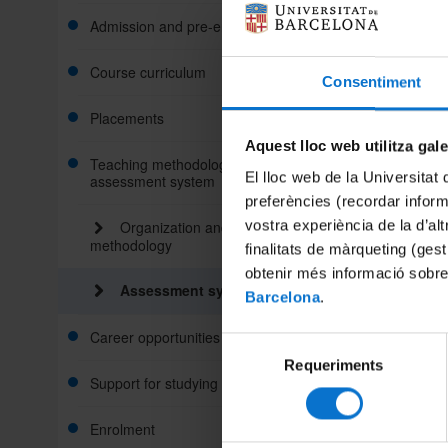
Admission and pre-enrolment
Course curriculum
Recommended applicant profile
Consentiment
and admission requirements
Placements
Course curriculum
Pre-enrolment
Aquest lloc web utilitza gal
Teaching methodology and
Credit recognition
El lloc web de la Universitat 
assessment system
Admission list
preferències (recordar infor
Final project
vostra experiència de la d’al
Organization and teaching
methodology
finalitats de màrqueting (gest
obtenir més informació sobre
Assessment system
Barcelona
.
Career opportunities
Selecció
Requeriments
de
Support for studying
consentiment
Enrolment
Grants and financial aid