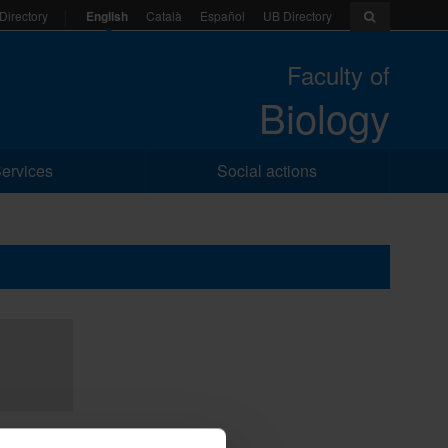
English
Català
Español
UB Directory
Directory
Faculty of
Biology
ervices
Social actions