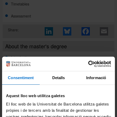
Timetables
Català
Assessment
Share:
Español
About the master's degree
UB Directory
Introduction
Objectives and competences
Consentiment
Detalls
Informació
Admission and pre-enrolment
Course curriculum
Recommended applicant profile and admission
Aquest lloc web utilitza galetes
requirements
El lloc web de la Universitat de Barcelona utilitza galetes
Placements
Course curriculum
Pre-enrolment
pròpies i de tercers amb la finalitat de gestionar les
vostres preferències (recordar informació perquè accediu