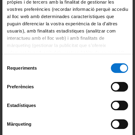
pròpies i de tercers amb la finalitat de gestionar les
Academic calendar
vostres preferències (recordar informació perquè accediu
al lloc web amb determinades característiques que
Assessment
puguin diferenciar la vostra experiència de la d’altres
usuaris), amb finalitats estadístiques (analitzar com
Credit recognition
interactueu amb el lloc web) i amb finalitats de
màrqueting (gestionar la publicitat que s’ofereix
Course plans
adequant-la en funció dels vostres hàbits de navegació).
Per obtenir més informació sobre les galetes podeu
Selecció
Final project
consultar la
Política de galetes del lloc web de la
Requeriments
de
Universitat de Barcelona
.
Grants and financial aid
consentiment
Preferències
Mobility
Organization and teaching methodology
Estadístiques
Support and guidance
Màrqueting
Timetables