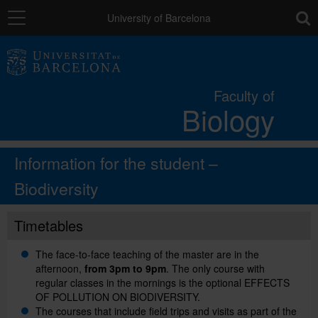
Navigation
toolb
University of Barcelona
The Faculty
Faculty of
Biology
Studies
Information for the student –
Research and innovation
Biodiversity
Services
Timetables
The face-to-face teaching of the master are in the
Social actions
afternoon,
from 3pm to 9pm
. The only course with
regular classes in the mornings is the optional EFFECTS
OF POLLUTION ON BIODIVERSITY.
Directory
The courses that include field trips and visits as part of the