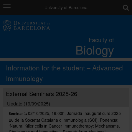
Navigation
toolb
University of Barcelona
The Faculty
Faculty of
Biology
Studies
Information for the student – Advanced
Research and innovation
Immunology
Services
External Seminars 2025-26
Update (19/09/2025)
Social actions
02/10/2025, 16:00h. Jornada Inaugural curs 2025-
Seminar 1:
26 de la Societat Catalana d'Immunologia (SCI). Ponència:
'Natural Killer cells in Cancer Immunotherapy: Mechanisms,
Directory
Challenges and Innovation''. Ponent:
Aura Muntasell
.-.