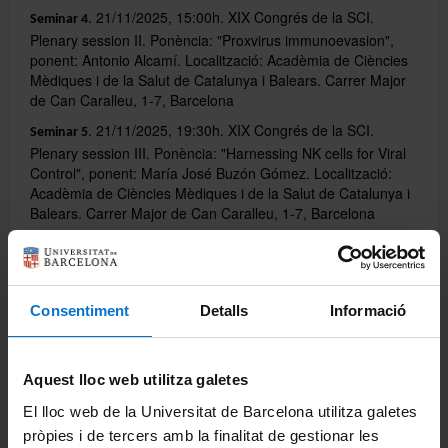
. 21/11/2025, 15:00h. XIX Congrés de la SCI.
Seminar 4
Plenary session II. Ponència: "Proxvirus immunoevasion",
ponent: Antonio Alcamí. Localització: Acadèmia de Ciències
Mèdiques i de la Salut de Catalunya i Balears. Carrer Major
de Can Caralleu, 1-7, Barcelona
. 21/11/2025, 19:30h. XIX Congrés de la SCI.
Seminar 5
Plenary session III. Ponència: "Harnessing NK cells for Viral
Control", ponent: María José Buzón Gómez. Localització:
Acadèmia de Ciències Mèdiques i de la Salut de Catalunya i
Balears. Carrer Major de Can Caralleu, 1-7, Barcelona
Share:
Consentiment
Detalls
Informació
Aquest lloc web utilitza galetes
El lloc web de la Universitat de Barcelona utilitza galetes
pròpies i de tercers amb la finalitat de gestionar les