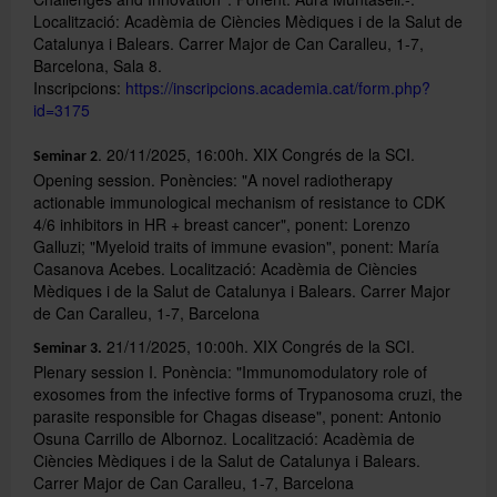
Localització: Acadèmia de Ciències Mèdiques i de la Salut de
Catalunya i Balears. Carrer Major de Can Caralleu, 1-7,
Barcelona, Sala 8.
Català
Inscripcions:
https://inscripcions.academia.cat/form.php?
id=3175
Español
. 20/11/2025, 16:00h. XIX Congrés de la SCI.
Seminar 2
Opening session. Ponències: "
A novel radiotherapy
actionable immunological mechanism of resistance to CDK
UB Directory
4/6 inhibitors in HR + breast cancer", ponent: Lorenzo
Galluzi; "Myeloid traits of immune evasion", ponent: María
Casanova Acebes.
Localització: Acadèmia de Ciències
Mèdiques i de la Salut de Catalunya i Balears. Carrer Major
de Can Caralleu, 1-7, Barcelona
21/11/2025, 10:00h. XIX Congrés de la SCI.
Seminar 3.
Plenary session I. Ponència: "Immunomodulatory role of
exosomes from the infective forms of Trypanosoma cruzi, the
parasite responsible for Chagas disease", ponent: Antonio
Osuna Carrillo de Albornoz. Localització: Acadèmia de
Ciències Mèdiques i de la Salut de Catalunya i Balears.
Carrer Major de Can Caralleu, 1-7, Barcelona