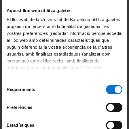
2nd Reassessment Call for the 2024-2025
academic year
Aquest lloc web utilitza galetes
El lloc web de la Universitat de Barcelona utilitza galetes
Objectives and competences
pròpies i de tercers amb la finalitat de gestionar les
vostres preferències (recordar informació perquè accediu
Admission and pre-enrolment
al lloc web amb determinades característiques que
puguin diferenciar la vostra experiència de la d’altres
Pre-enrolment & Enrolment 2026-2027
Recommended applicant profile and admission
usuaris), amb finalitats estadístiques (analitzar com
requirements
interactueu amb el lloc web) i amb finalitats de
Course curriculum, Language and Seminars
Student profile
màrqueting (gestionar la publicitat que s’ofereix
Pre-enrolment
adequant-la en funció dels vostres hàbits de navegació).
Practices and Master's Thesis (TFM) 2025-2026
Course curriculum and Language
Pre-registration, Selection, Admission and
(update 05092025)
Per obtenir més informació sobre les galetes podeu
Registration Processes
Admission list
Selecció
consultar la
Política de galetes del lloc web de la
Requeriments
Credit recognition
de
Course plans, Teaching Staff and Handbook
Documents
Universitat de Barcelona
.
consentiment
External Seminars 2025-26
Preferències
Calendar, timetables, classrooms and assessment
Course Plans
Tuition fees
Teaching methodology and assessment system
Academic calendar
Teaching Staff
Dates, results, links and processes
Estadístiques