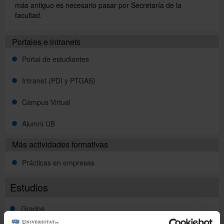
más antiguo es necesario pasar por Secretaría de la
facultad.
Servicios
Portales e intranets
Portal de estudiantes
Directorio
Intranet (PDI y PTGAS)
Català
Campus Virtual
Alumni UB
English
Más actividades formativas
Prácticas en empresas
Estudios
Grados