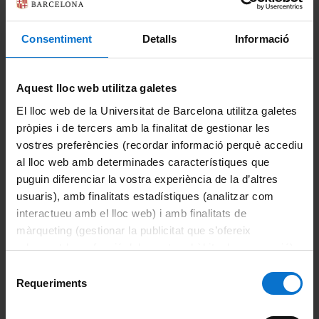
Másteres universitarios
Consentiment
Detalls
Informació
Doctorados
Másteres y posgrados propios
Aquest lloc web utilitza galetes
Cursos superiores universitarios
El lloc web de la Universitat de Barcelona utilitza galetes
pròpies i de tercers amb la finalitat de gestionar les
Trámites administrativos
vostres preferències (recordar informació perquè accediu
al lloc web amb determinades característiques que
Trámites de grado
puguin diferenciar la vostra experiència de la d’altres
usuaris), amb finalitats estadístiques (analitzar com
Trámites de máster
interactueu amb el lloc web) i amb finalitats de
màrqueting (gestionar la publicitat que s’ofereix
Activar recibos caducados
adequant-la en funció dels vostres hàbits de navegació).
Per obtenir més informació sobre les galetes podeu
Selecció
Anulación de matrícula
consultar la
Política de galetes del lloc web de la
Requeriments
de
Universitat de Barcelona
.
consentiment
Certificado sustitutorio del título