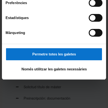
Preferències
Duplicados y rectificaciones
Estadístiques
Entrega del título
Matrícula
Màrqueting
Modificación de Matrícula
Prácticas máster
Permetre totes les galetes
Premio extraordinario de máster
Només utilitzar les galetes necessàries
Reconocimiento de créditos
Solicitud título de máster
Preinscripción: documentación