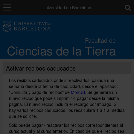
Navegación
toolb
Universidad de Barcelona
La Facultad
Facultad de
Ciencias de la Tierra
Estudios
Activar recibos caducados
Investigación
Los recibos caducados podéis reactivarlos, pasada una
semana desde la fecha de caducidad, desde el apartado:
Calidad
"Consulta y pago de recibos" de
MónUB
. Se generará un
nuevo recibo que podéis imprimir o pagar desde la misma
página. El nuevo recibo incluirá el recargo por impago. Si
Movilidad
hay varios recibos caducados, los recalculará 1 a 1 a medida
que se solicite.
Sólo puede pagar / reactivar los recibos correspondientes al
Instituciones y empresas
curso actual y al curso anterior. En caso de que el recibo sea