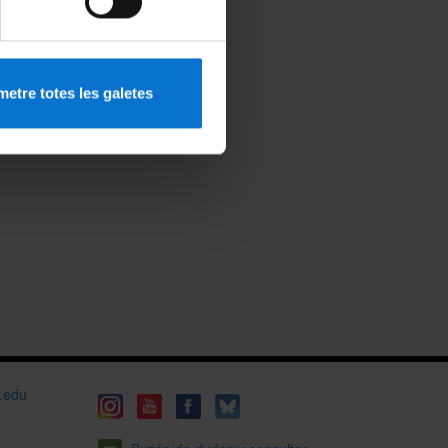
etre totes les galetes
b.edu