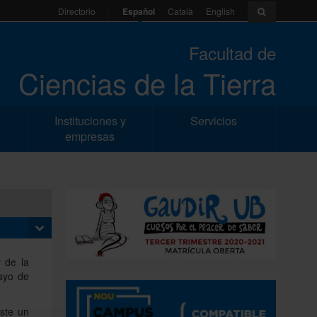
Español
Català
English
Directorio
Facultad de
Ciencias de la Tierra
Instituciones y
Servicios
empresas
 de la
ayo de
este un