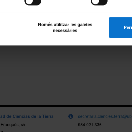
Només utilitzar les galetes
Perm
necessàries
ad de Ciencias de la Tierra
secretaria.ciencies.terra@u
i Franqués, s/n
934 021 336