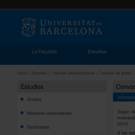
La Facultad
Estudios
Inicio
Estudios
Trámites administrativos
Trámites de grado
Estudios
Convoca
Informac
Grados
Según la
Másteres universitarios
evaluaci
2012).
Doctorados
A los es