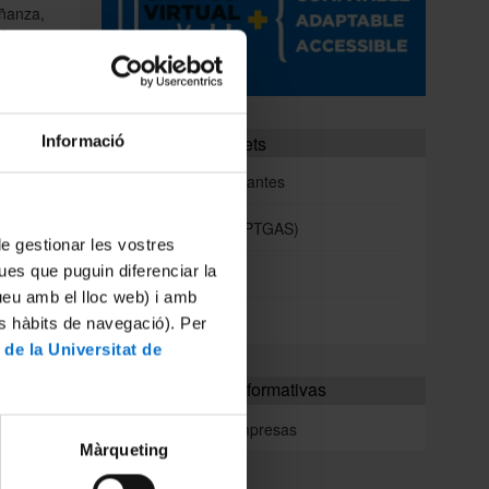
ñanza,
ndo por
tre en
atoria
stantes
Portales e intranets
Informació
Portal de estudiantes
febrero
Intranet (PDI y PTGAS)
 de gestionar les vostres
cial de
ues que puguin diferenciar la
Campus Virtual
iodo de
tueu amb el lloc web) i amb
endréis
o a la
Alumni UB
es hàbits de navegació). Per
diantes
endréis
 de la Universitat de
ría de
Más actividades formativas
Prácticas en empresas
Màrqueting