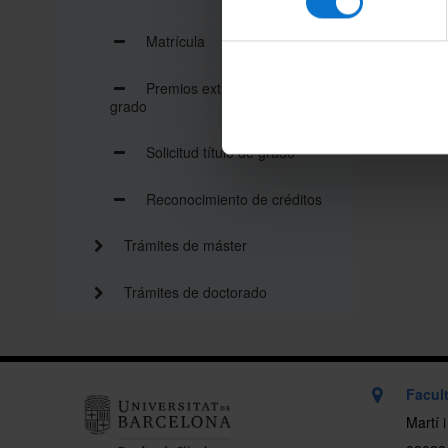
Matrícula
Premios extraordinarios de
grado
Solicitud título de grado
Reconocimiento de créditos
Trámites de máster
Trámites de doctorado
Facult
Martí 