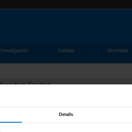
Investigación
Calidad
Movilidad
icos de la Facultad
ca
a Prima
Detalls
LAB