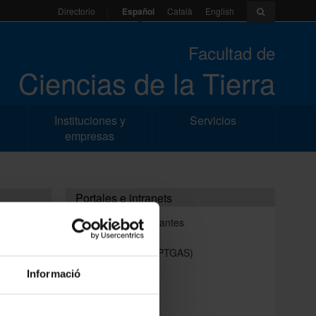
Español
Català
English
Directorio
Facultad de
Ciencias de la Tierra
Instituciones y
Servicios
empresas
Portales e intranets
Portal de estudiantes
Intranet (PDI y PTGAS)
Informació
Campus Virtual
Alumni UB