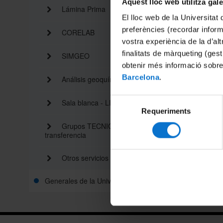
Aquest lloc web utilitza gal
Lámina Prima
SIMG
El lloc web de la Universitat 
preferències (recordar infor
CORELAB
Anális
vostra experiència de la d’al
finalitats de màrqueting (gest
Sala b
SIMGEO
obtenir més informació sobre
Barcelona
.
Grupo
Análisis geoquímico (CCiTUB)
Otros 
Selecció
Sala blanca - LIRA
Requeriments
de
consentiment
Grupos TECNIO de
transferencia
Compart
Otros servicios de transferencia
Generales de la Universidad