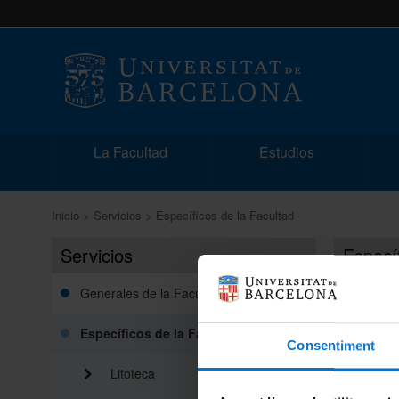
La Facultad
Estudios
Inicio
Servicios
Específicos de la Facultad
Servicios
Específ
Generales de la Facultad
Litote
Específicos de la Facultad
Lámin
Consentiment
Litoteca
CORE