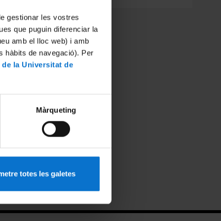
 de gestionar les vostres
ues que puguin diferenciar la
tueu amb el lloc web) i amb
es hàbits de navegació). Per
 de la Universitat de
Màrqueting
etre totes les galetes