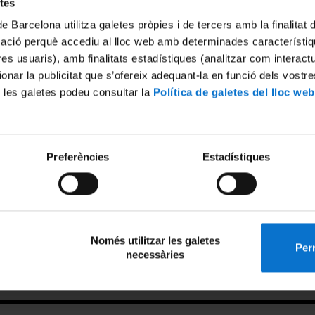
etes
EO
de Barcelona utilitza galetes pròpies i de tercers amb la finalitat
mació perquè accediu al lloc web amb determinades característiq
is geoquímico (CCiTUB)
tres usuaris), amb finalitats estadístiques (analitzar com interac
ionar la publicitat que s’ofereix adequant-la en funció dels vostr
lanca - LIRA
 les galetes podeu consultar la
Política de galetes del lloc web
s TECNIO de transferencia
servicios de transferencia
Preferències
Estadístiques
ir:
Només utilitzar les galetes
Perm
necessàries