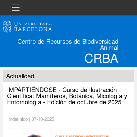
Navegación
El CRBA
Centro de Recursos de Biodiversidad
Animal
Historia
CRBA
Colecciones
Actualidad
IMPARTIÉNDOSE - Curso de Ilustración
Cursos
Científica: Mamíferos, Botánica, Micología y
Entomología - Edición de octubre de 2025
Concurso
Indefinido | 07-10-2025
Exposiciones