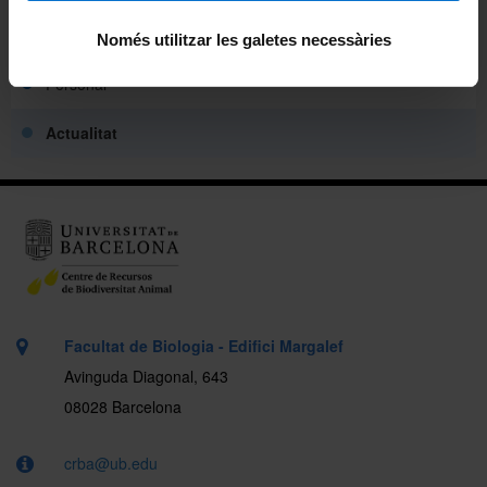
El CRBA
Només utilitzar les galetes necessàries
Personal
Actualitat
Facultat de Biologia - Edifici Margalef
Avinguda Diagonal, 643
08028 Barcelona
crba@ub.edu