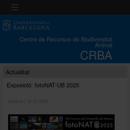
Navegació
El CRBA
Centre de Recursos de Biodiversitat
Animal
Història
CRBA
Col·leccions
Actualitat
Exposició: fotoNAT-UB 2025
Cursos
Indefinit | 16-12-2025
Concurs
Exposicions