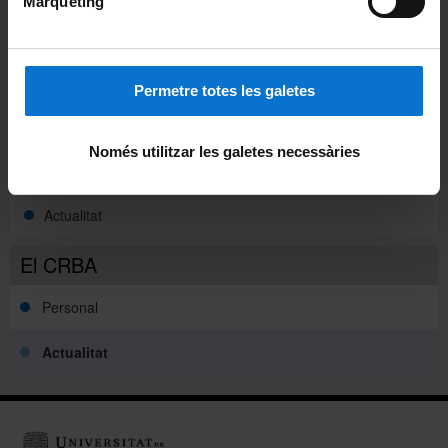
Inici CRBA
Màrqueting
Web de Consulta de Col·leccions
Cursos d'Il·lustració Científica i Fotografia de Natura
Permetre totes les galetes
Concurs fotoNAT-UB
Només utilitzar les galetes necessàries
Publicacions del CRBA
Actualitat
El CRBA
Personal
Actualitat