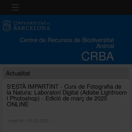
Navegació
El CRBA
Centre de Recursos de Biodiversitat
Animal
Història
CRBA
Col·leccions
Actualitat
S'ESTÀ IMPARTINT - Curs de Fotografia de
Cursos
la Natura: Laboratori Digital (Adobe Lightroom
i Photoshop) - Edició de març de 2025
ONLINE
Concurs
Indefinit | 10-03-2025
Exposicions