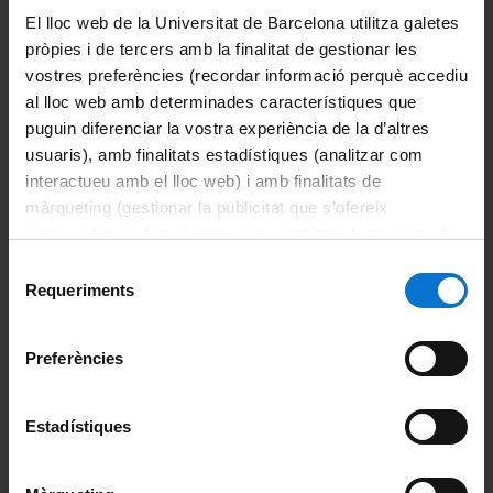
Si t'interessen els nostres Cursos de Fotografia de la
El lloc web de la Universitat de Barcelona utilitza galetes
Natura, envia'ns un correu a
crba@ub.edu
pròpies i de tercers amb la finalitat de gestionar les
vostres preferències (recordar informació perquè accediu
al lloc web amb determinades característiques que
Curs de Fotografia de la Natura: Laboratori Digital - març de
puguin diferenciar la vostra experiència de la d’altres
2025
usuaris), amb finalitats estadístiques (analitzar com
interactueu amb el lloc web) i amb finalitats de
màrqueting (gestionar la publicitat que s’ofereix
adequant-la en funció dels vostres hàbits de navegació).
Comparteix-ho:
Per obtenir més informació sobre les galetes podeu
Selecció
consultar la
Política de galetes del lloc web de la
Requeriments
de
Imprimeix
Universitat de Barcelona
.
Torna
consentiment
Preferències
Torna a tota l'actualitat
Torna a la pàgina d'Inici
Estadístiques
Dreceres