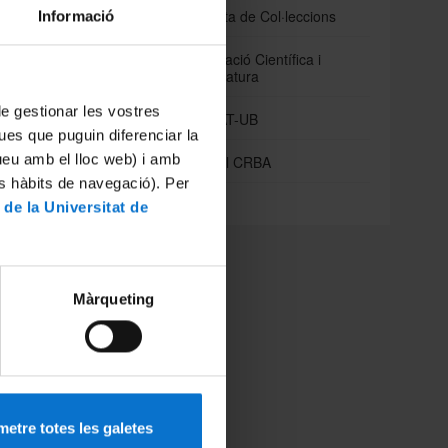
Web de Consulta de Col·leccions
Informació
Cursos d'Il·lustració Científica i
Fotografia de Natura
rts van
s
.
 de gestionar les vostres
Concurs fotoNAT-UB
acta
ues que puguin diferenciar la
eball.
tueu amb el lloc web) i amb
Publicacions del CRBA
e la
es hàbits de navegació). Per
t en un
Actualitat
 de la Universitat de
tament.
Màrqueting
etre totes les galetes