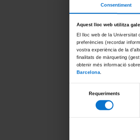
Consentiment
Aquest lloc web utilitza gal
ser capt
El lloc web de la Universitat 
L’estudi
preferències (recordar infor
d’una n
vostra experiència de la d’al
Dos dels
finalitats de màrqueting (gest
Cova Min
obtenir més informació sobre
aquari a
Barcelona
.
Selecció
Requeriments
Publica
de
consentiment
Compart