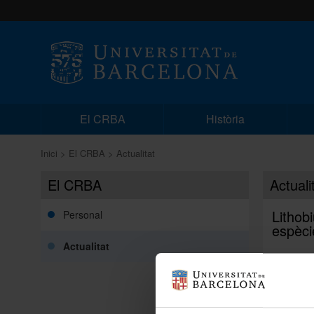
El CRBA
Història
Inici
El CRBA
Actualitat
El CRBA
Actuali
Lithob
Personal
espèci
Actualitat
Publicac