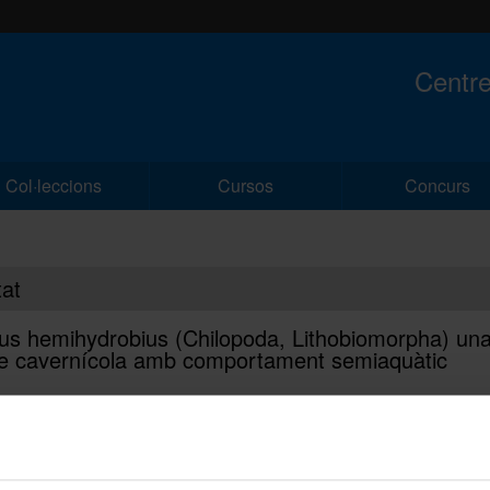
Centre
Col·leccions
Cursos
Concurs
tat
ius hemihydrobius (Chilopoda, Lithobiomorpha) un
e cavernícola amb comportament semiaquàtic
ions | 28-06-2024
Nou volum de les Publicacions del 