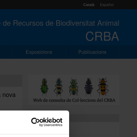
Català
Español
 de Recursos de Biodiversitat Animal
CRBA
Exposicions
Publicacions
a nova
Dreceres
Inici CRBA
Centre