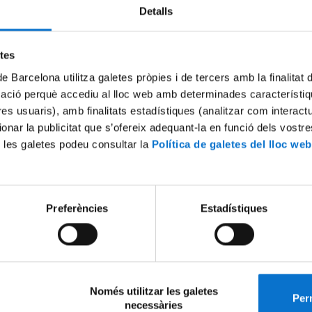
de Recursos de Biodiversitat Animal
Detalls
(Volum 20, 2024).
etes
En dues cavitats del massís dels Po
urats tres exemplars adults i tres d’immaturs d’una espècie de
Lithobiu
de Barcelona utilitza galetes pròpies i de tercers amb la finalitat
 d’aquests exemplars demostra que per les seves característiques es tr
mació perquè accediu al lloc web amb determinades característiq
ova espècie,
Lithobius hemihydrobius
n. sp., que es descriu en aquest tr
tres usuaris), amb finalitats estadístiques (analitzar com interac
 exemplars adults es van recol·lectar submergits en l’aigua d’un gorg d
ionar la publicitat que s’ofereix adequant-la en funció dels vostr
a del Port. Això va fer que un dels exemplars fos capturat viu i confina
 les galetes podeu consultar la
Política de galetes del lloc web
mb aigua i una zona emergida amb l’objectiu d’estudiar el seu compor
Preferències
Estadístiques
cions del CRBA (Volum 20, 2024)
eix-ho:
Només utilitzar les galetes
Perm
necessàries