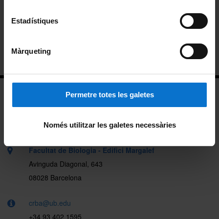
Estadístiques
Torna
Màrqueting
fotoNAT-UB 2022
Permetre totes les galetes
Només utilitzar les galetes necessàries
Facultat de Biologia - Edifici Margalef
Avinguda Diagonal, 643
08028 Barcelona
crba@ub.edu
+34 93 402 1595