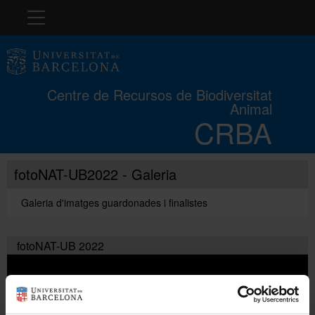
Navegació
El CRBA
Centre de Recursos de Biodiversitat
Animal
Història
CRBA
Col·leccions
fotoNAT-UB2022 - Galeria
Galeria d'imatges guardonades i finalistes
Cursos
fotoNAT-UB 2022
Concurs
Exposicions