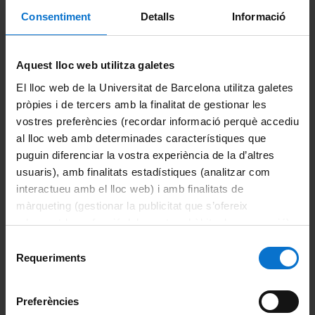
Consentiment
Detalls
Informació
Publicacions
Aquest lloc web utilitza galetes
El lloc web de la Universitat de Barcelona utilitza galetes
Español
pròpies i de tercers amb la finalitat de gestionar les
vostres preferències (recordar informació perquè accediu
al lloc web amb determinades característiques que
puguin diferenciar la vostra experiència de la d’altres
usuaris), amb finalitats estadístiques (analitzar com
interactueu amb el lloc web) i amb finalitats de
màrqueting (gestionar la publicitat que s’ofereix
adequant-la en funció dels vostres hàbits de navegació).
Per obtenir més informació sobre les galetes podeu
Selecció
consultar la
Política de galetes del lloc web de la
Requeriments
de
Universitat de Barcelona
.
consentiment
Preferències