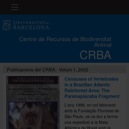
Navegació
El CRBA
Centre de Recursos de Biodiversitat
Animal
Història
CRBA
Col·leccions
Publicacions del CRBA - Volum 1, 2002
Censuses of Vertebrates
in a Brazilian Atlantic
Cursos
Rainforest Area: The
Paranapiacaba Fragment
L'any 1998, en col·laboració
Concurs
amb la Fundação Florestal de
São Paulo, es va dur a terme
una expedició a la Mata
Exposicions
Atlàntica de Brasil amb la