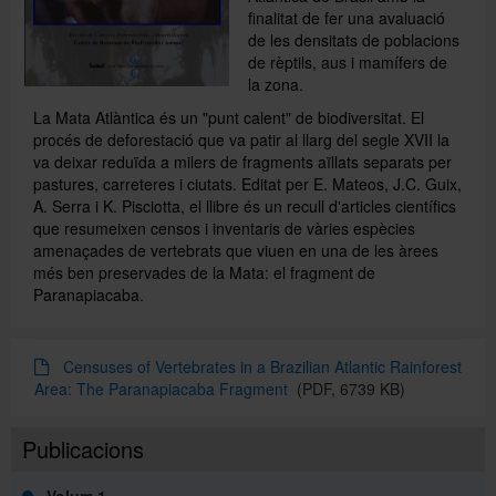
finalitat de fer una avaluació
de les densitats de poblacions
de rèptils, aus i mamífers de
Publicacions
la zona.
La Mata Atlàntica és un "punt calent" de biodiversitat. El
procés de deforestació que va patir al llarg del segle XVII la
Español
va deixar reduïda a milers de fragments aïllats separats per
pastures, carreteres i ciutats. Editat per E. Mateos, J.C. Guix,
A. Serra i K. Pisciotta, el llibre és un recull d'articles científics
que resumeixen censos i inventaris de vàries espècies
amenaçades de vertebrats que viuen en una de les àrees
més ben preservades de la Mata: el fragment de
Paranapiacaba.
Censuses of Vertebrates in a Brazilian Atlantic Rainforest
Area: The Paranapiacaba Fragment
(PDF, 6739 KB)
Publicacions