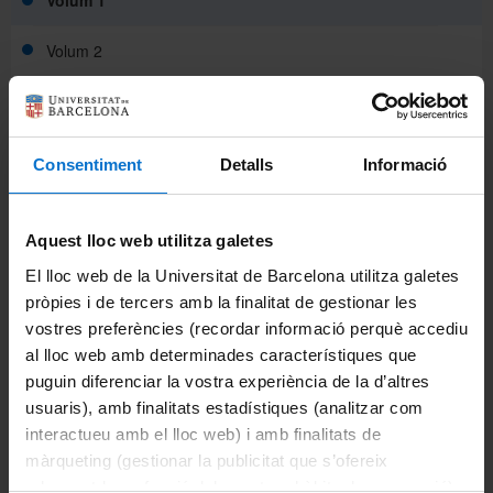
Volum 1
Volum 2
Volum 3
Volum 4
Consentiment
Detalls
Informació
Volum 5
Aquest lloc web utilitza galetes
Volum 6
El lloc web de la Universitat de Barcelona utilitza galetes
pròpies i de tercers amb la finalitat de gestionar les
Volum 7
vostres preferències (recordar informació perquè accediu
Volum 8
al lloc web amb determinades característiques que
puguin diferenciar la vostra experiència de la d’altres
Volum 9
usuaris), amb finalitats estadístiques (analitzar com
interactueu amb el lloc web) i amb finalitats de
Volum 10
màrqueting (gestionar la publicitat que s’ofereix
adequant-la en funció dels vostres hàbits de navegació).