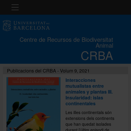
Navegació
El CRBA
Centre de Recursos de Biodiversitat
Animal
Història
CRBA
Col·leccions
Publicacions del CRBA - Volum 9, 2021
Interacciones
mutualistas entre
Cursos
animales y plantas III.
Insularidad: islas
continentales
Concurs
Les illes continentals són
extensions dels continents
que han quedat isolades
Exposicions
durant l’últim episodi de