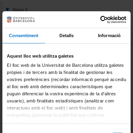
Volum 3
Volum 4
Consentiment
Detalls
Informació
Volum 5
Volum 6
Aquest lloc web utilitza galetes
Volum 7
El lloc web de la Universitat de Barcelona utilitza galetes
pròpies i de tercers amb la finalitat de gestionar les
Volum 8
vostres preferències (recordar informació perquè accediu
al lloc web amb determinades característiques que
Volum 9
puguin diferenciar la vostra experiència de la d’altres
usuaris), amb finalitats estadístiques (analitzar com
Volum 10
interactueu amb el lloc web) i amb finalitats de
màrqueting (gestionar la publicitat que s’ofereix
Volum 11
adequant-la en funció dels vostres hàbits de navegació).
Per obtenir més informació sobre les galetes podeu
Selecció
Volum 12