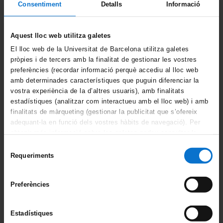
El grup de recerca liderat per la Dra.
Consentiment
Detalls
Informació
Ángela Dominguez determina que la
vacuna de la grip redueix el risc d'ingrés a
l'UCI
Aquest lloc web utilitza galetes
Notícia | Wed Sep 22 02:00:00 CEST 2021
El lloc web de la Universitat de Barcelona utilitza galetes
pròpies i de tercers amb la finalitat de gestionar les vostres
Conferència inaugural del màster de
preferències (recordar informació perquè accediu al lloc web
Recerca Clínica
amb determinades característiques que puguin diferenciar la
vostra experiència de la d’altres usuaris), amb finalitats
Notícia | Wed Sep 01 02:00:00 CEST 2021
estadístiques (analitzar com interactueu amb el lloc web) i amb
finalitats de màrqueting (gestionar la publicitat que s’ofereix
Portals i intranets
adequant-la en funció dels vostres hàbits de navegació). Per
obtenir més informació sobre les galetes podeu consultar la
Portal d'estudiants
Política de galetes del lloc web de la Universitat de
Selecció
Barcelona
.
Intranet UB (PDI i PTGAS)
Requeriments
de
consentiment
Campus Virtual
Preferències
Alumni UB
Estadístiques
Web de la Facultat