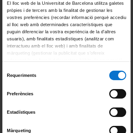
El lloc web de la Universitat de Barcelona utilitza galetes
pròpies i de tercers amb la finalitat de gestionar les
vostres preferències (recordar informació perquè accediu
al lloc web amb determinades característiques que
Portals i intranets
puguin diferenciar la vostra experiència de la d’altres
Portal d'estudiants
usuaris), amb finalitats estadístiques (analitzar com
interactueu amb el lloc web) i amb finalitats de
Intranet UB (PDI i PTGAS)
màrqueting (gestionar la publicitat que s’ofereix
adequant-la en funció dels vostres hàbits de navegació).
Campus Virtual
Per obtenir més informació sobre les galetes podeu
Selecció
Alumni UB
consultar la
Política de galetes del lloc web de la
Requeriments
de
Universitat de Barcelona
.
consentiment
Enllaços d'interès
Preferències
Bibliografia científica
BioROM
Estadístiques
Bioquímica molecular
Màrqueting