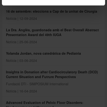
16 de setembre: eleccions a Cap de la unitat de Cirurgia
Notícia | 12-09-2024
La Dra. Anglès, guardonada amb el Best Overall Abstract
Presentation Award del 49th IUGA
Notícia | 25-06-2024
Yolanda Jordan, nova catedràtica de Pediatria
Notícia | 03-06-2024
Insights in Donation after Cardiocirculatory Death (DCD)
Current Situation and Futrure Perspectives
Fundació DTI - SIMPOSIUM International
Notícia | 16-04-2024
Advanced Evaluation of Pelvic Floor Disorders: