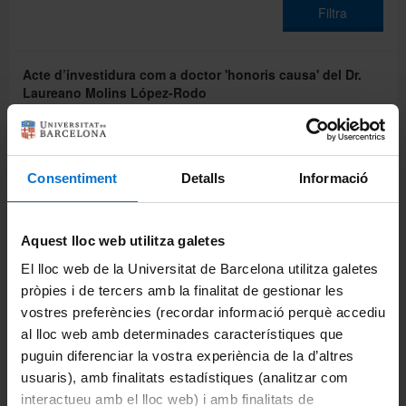
Filtra
Acte d’investidura com a doctor 'honoris causa' del Dr.
Laureano Molins López-Rodo
Notícia | 26-02-2026
Miguel Angel Nalda Felipe, in memoriam
Consentiment
Detalls
Informació
In Memoriam
Notícia | 15-09-2025
Aquest lloc web utilitza galetes
El lloc web de la Universitat de Barcelona utilitza galetes
pròpies i de tercers amb la finalitat de gestionar les
vostres preferències (recordar informació perquè accediu
al lloc web amb determinades característiques que
puguin diferenciar la vostra experiència de la d’altres
usuaris), amb finalitats estadístiques (analitzar com
interactueu amb el lloc web) i amb finalitats de