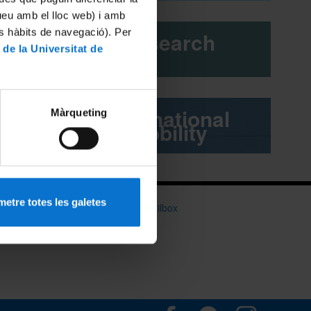
tueu amb el lloc web) i amb
he
es hàbits de navegació). Per
Research
lso
 de la Universitat de
t by the
earch
International
Màrqueting
mobility
etre totes les galetes
du
Information mailbox