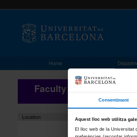
Home
Departm
Faculty news
Consentiment
Location
Aquest lloc web utilitza gal
El lloc web de la Universitat 
preferències (recordar infor