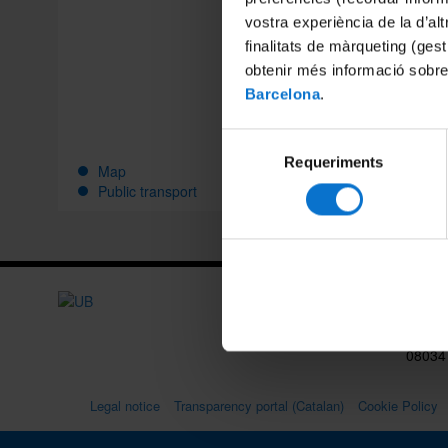
vostra experiència de la d’al
This web
finalitats de màrqueting (gest
Departme
obtenir més informació sobre
contains
Barcelona
.
members 
and teac
informa
Selecció
Requeriments
de
Map
consentiment
Public transport
New bu
Diagon
08034
Legal notice
Transparency portal (Catalan)
Cookie Policy