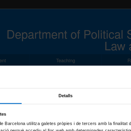
Department of Political 
Law 
ent
Teaching
R
Detalls
etes
de Barcelona utilitza galetes pròpies i de tercers amb la finalitat
mació perquè accediu al lloc web amb determinades característiq