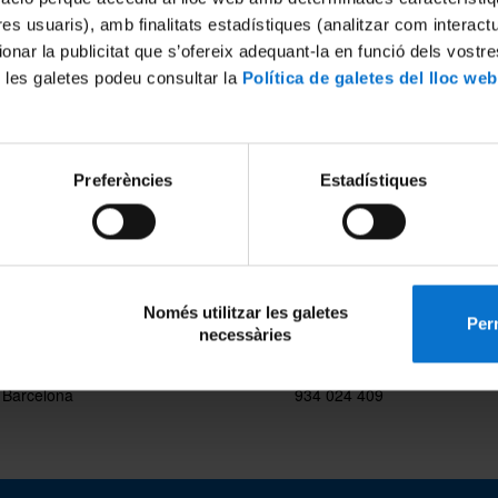
tres usuaris), amb finalitats estadístiques (analitzar com interac
site contains information about the members and the organization of t
ionar la publicitat que s’ofereix adequant-la en funció dels vostr
nt of Political Science, Constitutional Law, and Philosophy of Law. It a
 les galetes podeu consultar la
Política de galetes del lloc web
 information about the main teaching and research activities carried ou
of the Department, as well as information on how to plan visiting res
hing activities with us. Please contact us to inquire about any further
tion you may need.
Preferències
Estadístiques
Només utilitzar les galetes
Perm
ilding (2nd floor)
dp.dret.constitucional@ub.e
necessàries
al, 684
934 024 408
 Barcelona
934 024 409