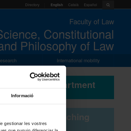
English
Català
Español
Directory
Faculty of Law
Science, Constitutional
and Philosophy of Law
esearch
International mobility
Department
Informació
Teaching
 de gestionar les vostres
ues que puguin diferenciar la