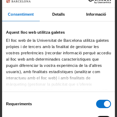
Consentiment
Detalls
Informació
Català
Enseña un mapa más grande
Aquest lloc web utilitza galetes
English
Como llegar en transporte público
El lloc web de la Universitat de Barcelona utilitza galetes
pròpies i de tercers amb la finalitat de gestionar les
vostres preferències (recordar informació perquè accediu
al lloc web amb determinades característiques que
puguin diferenciar la vostra experiència de la d’altres
usuaris), amb finalitats estadístiques (analitzar com
interactueu amb el lloc web) i amb finalitats de
màrqueting (gestionar la publicitat que s’ofereix
En este sitio web se ofrece información sobre la composición
adequant-la en funció dels vostres hàbits de navegació).
y organización del Departamento de Ciencia Política,
Per obtenir més informació sobre les galetes podeu
Selecció
Derecho Constitucional y Filosofía del Derecho, así como
consultar la
Política de galetes del lloc web de la
Requeriments
de
sobre las actividades docentes y de investigación que
Universitat de Barcelona
.
realizan sus miembros. Asimismo, contiene información
consentiment
sobre cómo visitarnos y hacer estancias de investigación y