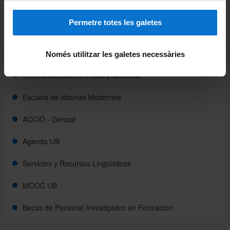
based thin film solar cells”
Avís | Tue Aug 31 02:00:00 CEST 2021
Permetre totes les galetes
Només utilitzar les galetes necessàries
Dreceres
CRAI Biblioteca de Física y Química
Escuela de Idiomas Modernos
ACCIÓ - Gencat
Agenda UB
Servicios y Recursos Lingüísticos
MOOC UB
Becas de Personal Investigador en Formación