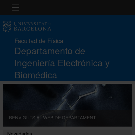
Navegación
El Departamento
Facultad de Física
Docencia
Departamento de
Ingeniería Electrónica y
Investigación
Biomédica
Transferencia tecnológica
Investigación e innovación responsable
BENVIGUTS AL WEB DE DEPARTAMENT
Directorio
Novedades